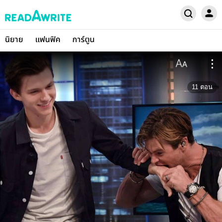
นิยาย
แฟนฟิค
การ์ตูน
11
ตอน