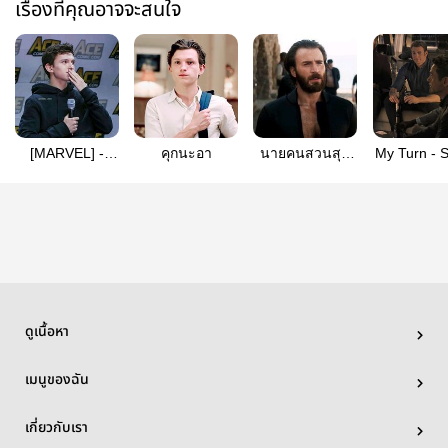
เรื่องที่คุณอาจจะสนใจ
[MARVEL] -
คุกนะอา
นายคนสวนสุด
My Turn - 
ใครๆ ก็อยาก
แซ่บ​ #stony
[AU THA
เลี้ยงแมงมุม
(AllSpidey)
ดูเนื้อหา
เมนูของฉัน
เกี่ยวกับเรา