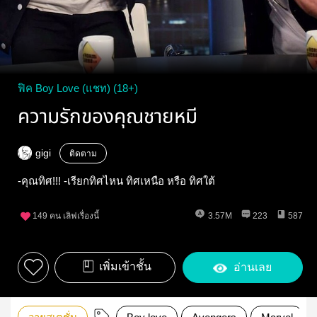
ฟิค Boy Love (แชท) (18+)
ความรักของคุณชายหมี
gigi
ติดตาม
-คุณทิศ!!! -เรียกทิศไหน ทิศเหนือ หรือ ทิศใต้
149
คน เลิฟเรื่องนี้
3.57M
223
587
เพิ่มเข้าชั้น
อ่านเลย