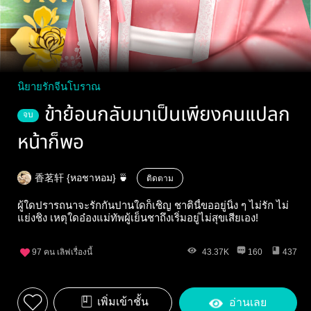
นิยายรักจีนโบราณ
ข้าย้อนกลับมาเป็นเพียงคนแปลก
จบ
หน้าก็พอ
香茗轩 {หอชาหอม} 🍵
ติดตาม
ผู้ใดปรารถนาจะรักกันปานใดก็เชิญ ชาตินี้ขออยู่นิ่ง ๆ ไม่รัก ไม่
แย่งชิง เหตุใดอ๋องแม่ทัพผู้เย็นชาถึงเริ่มอยู่ไม่สุขเสียเอง!
97
คน เลิฟเรื่องนี้
43.37K
160
437
เพิ่มเข้าชั้น
อ่านเลย