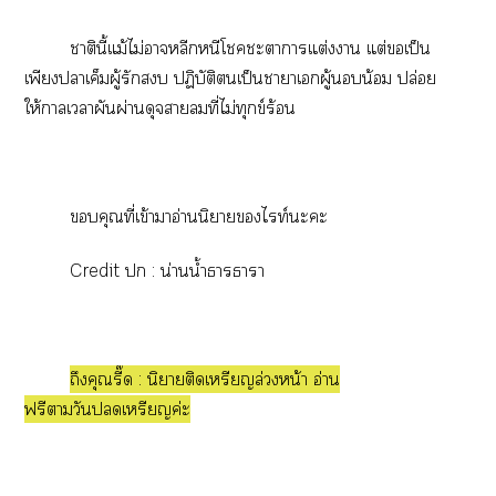
าตินี้แม้ไม่าหลีกหนีโะาาแต่งา แต่เป็น
เพียงาเค็มผู้รัก ปฏิบัติเป็นาาเผู้นอบน้อม ปล่อย
ให้าเาผันผ่านดุจาที่ไม่ทุกข์ร้อน
คุณที่เข้าาอ่านนิยายไท์ะะ
Credit  : น่านน้ำาาา
ถึงคุณรี๊ด : นิยายติดเหรียญล่วงหน้า อ่าน
ฟรีาวันเหรียญค่ะ