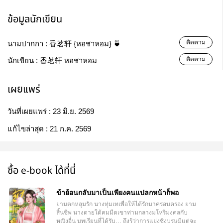
ข้อมูลนักเขียน
ติดตาม
นามปากกา :
香茗轩 {หอชาหอม} 🍵
ติดตาม
นักเขียน :
香茗轩 หอชาหอม
เผยแพร่
วันที่เผยแพร่ :
23 มิ.ย. 2569
แก้ไขล่าสุด :
21 ก.ค. 2569
ซื้อ e-book ได้ที่นี่
ข้าย้อนกลับมาเป็นเพียงคนแปลกหน้าก็พอ
ยามตกหลุมรัก นางทุ่มเทเพื่อให้ได้รักมาครอบครอง ยาม
สิ้นชีพ นางตายใต้คมมีดเขาท่ามกลางมโหรีมงคลกับ
หญิงอื่น บทเรียนที่ได้รับ… ถึงรู้ว่าการแย่งชิงบุรุษมีแต่จะ