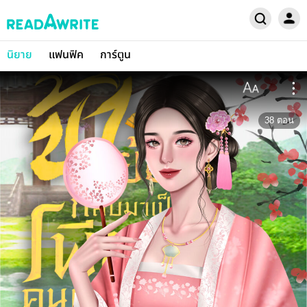
นิยาย
แฟนฟิค
การ์ตูน
38
ตอน