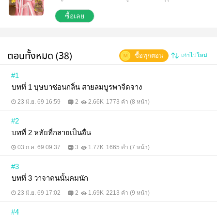
ทำให้นางต้องตายอย่างอนาถ มีประโยชน์ใดที่ต้องเอา
ชีวิตตัวเองไปแลกเช่นนั้น ชาตินี้แม้ไม่อาจหลีกหนีโชค
ซื้อเลย
ชะตาการแต่งงาน แต่ขอเป็นเพียงปลาเค็มผู้รักสงบ
ปฏิบัติตนเป็นชายาเอกผู้นอบน้อม ปล่อยให้กาลเวลาผัน
ผ่านดุจสายลมที่ไม่ทุกข์ร้อน #ข้าย้อนกลับมาเป็นเพียง
คนแปลกหน้าก็พอ# ขอบพระคุณที่เข้ามาอ่านนิยายของ
ตอนทั้งหมด (38)
ซื้อทุกตอน
เก่าไปใหม่
ไรท์นะคะ จิบสุราเมามายลมวสันต์
#1
บทที่ 1 บุษบาซ่อนกลิ่น สายลมบูรพาจืดจาง
23 มิ.ย. 69 16:59
2
2.66K
1773 คำ (8 หน้า)
#2
บทที่ 2 หทัยที่กลายเป็นอื่น
03 ก.ค. 69 09:37
3
1.77K
1665 คำ (7 หน้า)
#3
บทที่ 3 วาจาคนนั้นคมนัก
23 มิ.ย. 69 17:02
2
1.69K
2213 คำ (9 หน้า)
#4