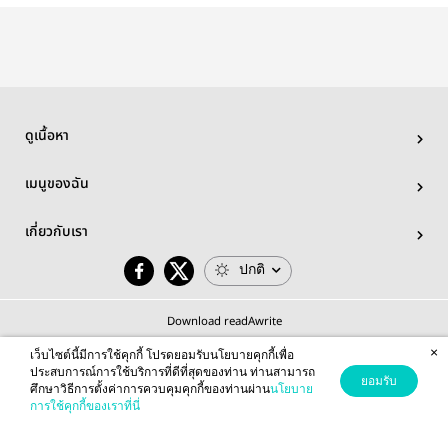
ดูเนื้อหา
เมนูของฉัน
เกี่ยวกับเรา
ปกติ
Download readAwrite
×
เว็บไซต์นี้มีการใช้คุกกี้ โปรดยอมรับนโยบายคุกกี้เพื่อ
ประสบการณ์การใช้บริการที่ดีที่สุดของท่าน ท่านสามารถ
ยอมรับ
ศึกษาวิธีการตั้งค่าการควบคุมคุกกี้ของท่านผ่าน
นโยบาย
© 2026 readAwrite.com by MEB Corporation Public Company Limited
การใช้คุกกี้ของเราที่นี่
This site is protected by reCAPTCHA and the Google
Privacy Policy
and
Terms of Service
apply.