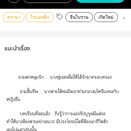
ดรามา
โรแมนติก
จีนโบราน
เกิดใหม่
ย้อ
แนะนำเรื่อง
าหลุมรัก … าทุ่มเเพื่อให้ได้รักา
าสิ้นชีพ … าาใต้มีดเาท่ามกลางมโหรีกับ
หญิงอื่น
เรียนที่สั่ง… ถึงรู้ว่าาแย่งชิงบุรุษมีแต่ะ
ทำให้าต้องาอย่างา มีประโยชน์ใที่ต้องเาชีวิตตัว
เไแเช่นนั้น