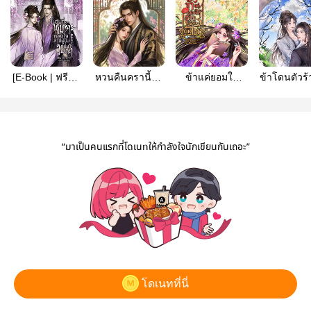
[E-Book | ฟรีวัน
หวนคืนครานี้ข้า
ข้าแค่ยอมให้
ข้าโดนตัวร้า
ละตอน] ในวันที่
ขออุ้มท้องหนีอ๋อง
มิใช่เป็นคนโง่(E-
รัก!
นางร้ายกลับใจ
ทรราช (E-book
Book)
สามีผู้นั้นก็ยื่นใบ
จัดโปรฯ)
หย่า 被休的夫人
“มาเป็นคนแรกที่โดเนทให้กำลังใจนักเขียนกันเถอะ”
โดเนทที่นี่