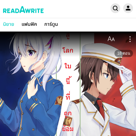
นิยาย
แฟนฟิค
การ์ตูน
18
ตอน