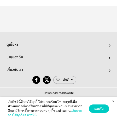
ไปสร้าง
เป็นชิคิกามิมันผิ
สารภาพรักกับผู้
ตำนานคัมภ
ครอบครัวที่ต่าง
ดรึไง?
หญิงที่ผมชอบ แต่
ผนึกภูติพ
โลก
ดันสารภาพรักผิด
คน ดันไป
สารภาพรักกับ
ฝาแฝดของเธอ
ซะนี่!!
ดูเนื้อหา
เมนูของฉัน
เกี่ยวกับเรา
ปกติ
Download readAwrite
×
เว็บไซต์นี้มีการใช้คุกกี้ โปรดยอมรับนโยบายคุกกี้เพื่อ
ประสบการณ์การใช้บริการที่ดีที่สุดของท่าน ท่านสามารถ
ยอมรับ
ศึกษาวิธีการตั้งค่าการควบคุมคุกกี้ของท่านผ่าน
นโยบาย
© 2026 readAwrite.com by MEB Corporation Public Company Limited
การใช้คุกกี้ของเราที่นี่
This site is protected by reCAPTCHA and the Google
Privacy Policy
and
Terms of Service
apply.