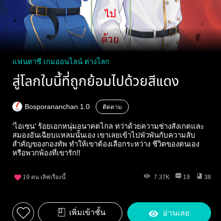
แฟนตาซี เกมออนไลน์ ต่างโลก
สู่โลกใบนี้ที่ถูกย้อมไปด้วยสีแดง
ฺBosporananchan 1.0
ติดตาม
‘ไอเซน’ ร้อยเอกหนุ่มอนาคตไกล ทว่าด้วยความช่างสังเกตและ
สมองอันเฉียบแหลมนั้นเอง เขาเลยเข้าไปพัวพันกับความลับ
สำคัญของกองทัพ ทำให้เขาต้องเลือกระหว่าง ชีวิตของตนเอง
หรือพวกพ้องที่เขารัก!!
19
คน เลิฟเรื่องนี้
7.37K
19
38
เพิ่มเข้าชั้น
อ่านเลย