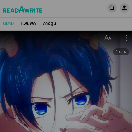
นิยาย
แฟนฟิค
การ์ตูน
1
ตอน