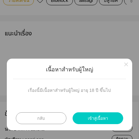
วายสเตชั่น
Bluelock
allisagi
บลูร็อค
นางิอ
แนะนำเรื่อง
×
อันนี้เป็นฟิคblue lock ฟิคเเเา าตัวด้วยะฮ้า
เนื้อหาสำหรับผู้ใหญ่
บบบ
เรื่องนี้มีเนื้อหาสำหรับผู้ใหญ่ อายุ 18 ปี ขึ้นไป
ข้อมูลนักเขียน
กลับ
เข้าสู่เนื้อหา
ติดตาม
นามปากกา :
athena
ติดตาม