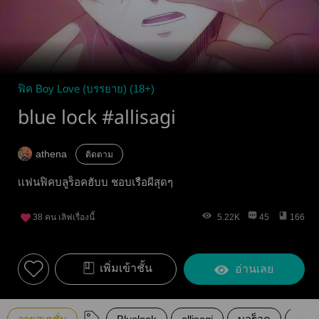
ฟิค Boy Love (บรรยาย) (18+)
blue lock #allisagi
athena
ติดตาม
เเฟนฟิคบลูร็อคฮับบ ชอบเรือผีสุดๆ
38
คน เลิฟเรื่องนี้
5.22K
45
166
เพิ่มเข้าชั้น
อ่านเลย