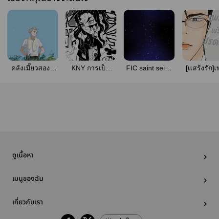
คลังเมี๊ยวสองสี
KNY การเป็น
FIC saint seiya
[เเสร้งรัก]เ
กับซามอยด์ยิ้ม
ภรรยาช่างตีดาบ
#allbronzesaints
พริ้วปร
กว้าง#UMESAKU
ช่างยากลำบาก
ดรณ์[omega
(Haganezuka x
Oc)
ดูเนื้อหา
เมนูของฉัน
เกี่ยวกับเรา