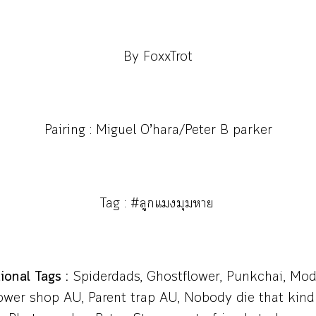
By FoxxTrot
Pairing :
Miguel O’hara/Peter B parker
Tag : #ลูกแมุมา
ional Tags :
Spiderdads, Ghostflower, Punkchai, Mo
ower shop AU, Parent trap AU, Nobody die that kind