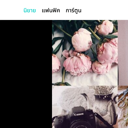
นิยาย
แฟนฟิค
การ์ตูน