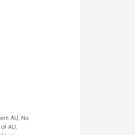
dern AU, No
 of AU,