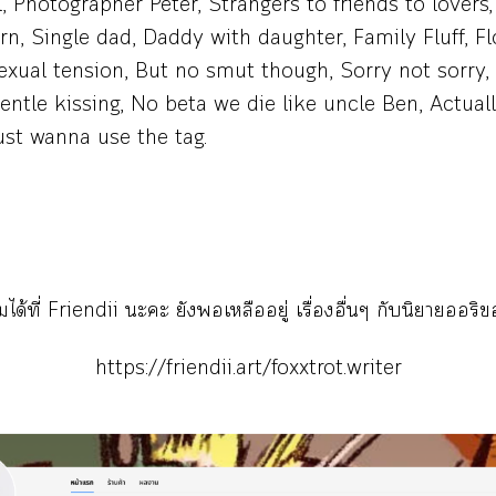
l, Photographer Peter, Strangers to friends to lovers,
rn, Single dad, Daddy with daughter, Family Fluff, Fl
exual tension, But no smut though, Sorry not sorry,
entle kissing, No beta we die like uncle Ben, Actually
ust wanna use the tag.
ล่มได้ที่ Friendii ะะ ยังเหลืออยู่ เรื่องอื่นๆ กับนิยายริ
https://friendii.art/foxxtrot.writer