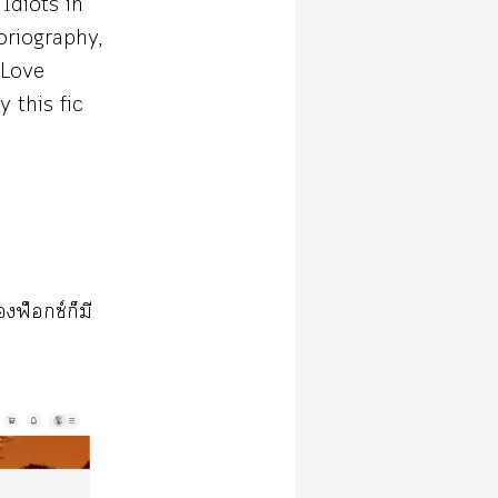
 Idiots in
oriography,
 Love
 this fic
ฟ็ซ์ก็มี