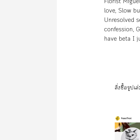
Florist Migue
love, Slow bu
Unresolved s
confession, G
have beta I j
สั่งซื้อรูปเ