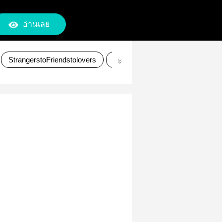
อ่านเลย
StrangerstoFriendstolovers
SingleDad
daddywithdaughte