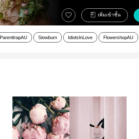
เพิ่มเข้าชั้น
ParenttrapAU
Slowburn
IdiotsInLove
FlowershopAU