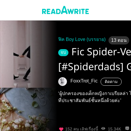
ฟิค Boy Love (บรรยาย)
13
ตอน
Fic Spider-V
จบ
[#Spiderdads] 
Flower and an 
FoxxTrot_Fic
ติดตาม
‘ผู้ปกครองของเด็กหญิงกาเบรียลล่
ที่ประชาสัมพันธ์ชั้นหนึ่งด้วยค่ะ’
152
คน เลิฟเรื่องนี้
15.34K