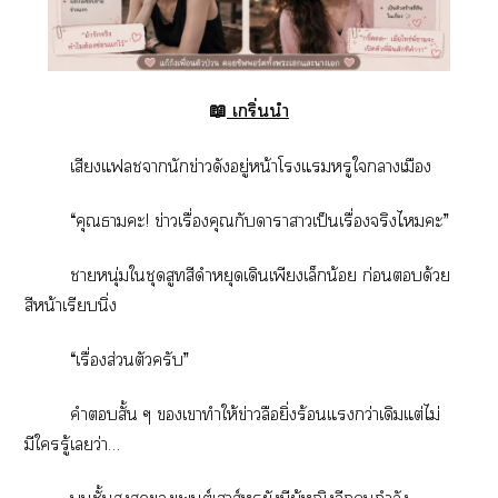
📖
เกริ่นนำ
เสียงแฟลชานักข่าวดังอยู่หน้าโแหรูใาเมือง
“คุณธามะ! ข่าวเรื่องคุณกับาาาเป็นเรื่องจริงไะ”
าหนุ่มใชุดสูทสีดำหยุดเดินเพียงเล็กน้อย ก่อนด้วย
สีหน้าเรียบนิ่ง
“เรื่องส่วนตัวครับ”
คำสั้น ๆ เาทำให้ข่าวลือยิ่งร้อนแกว่าเดิมแต่ไม่
มีใรู้เว่า…