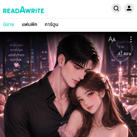
นิยาย
แฟนฟิค
การ์ตูน
47
ตอน