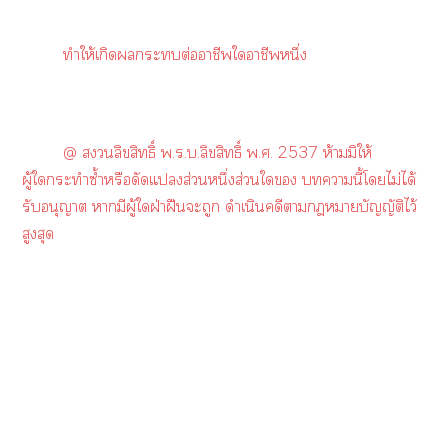
ทำให้เกิดะต่อาชีพใาชีพหนึ่ง
@ ลิขสิทธิ์ พ.ร.บ.ลิขสิทธิ์ พ.ศ. 2537 ห้ามมิให้
ผู้ใกระทำซ้ำหรือดัดแส่วนหนึ่งส่วนใ านี้โไม่ได้
รับอนุญาต ามีผู้ใฝ่าฝืนะถูก ดำเนินคดีาาบัญญัติไว้
สูงสุด