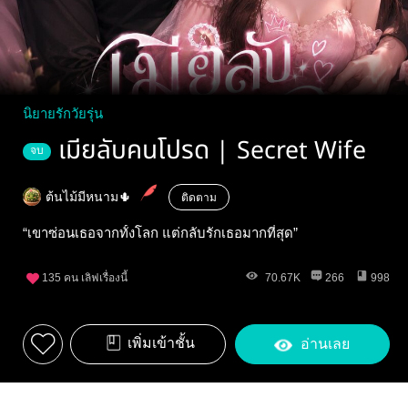
นิยายรักวัยรุ่น
เมียลับคนโปรด | Secret Wife
จบ
ต้นไม้มีหนาม🌵
ติดตาม
“เขาซ่อนเธอจากทั้งโลก แต่กลับรักเธอมากที่สุด”
135
คน เลิฟเรื่องนี้
70.67K
266
998
เพิ่มเข้าชั้น
อ่านเลย