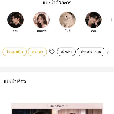
แนะนำตัวละคร
ธาม
มินตรา
โมจิ
คิณ
โรแมนติก
ดรามา
เมียลับ
ท่านประธาน
แต
แนะนำเรื่อง