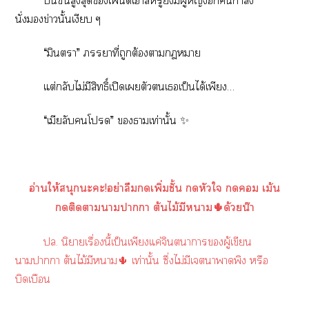
ชั้นสูงสุดเนต์เาส์หรูยังมีผู้หญิงอีกกำลัง
นั่งข่าวนั้นเงียบ ๆ
“มินตรา” าที่ถูกต้องาา
แต่กลับไม่มีสิทธิ์เปิดเตัวเเป็นได้เพียง…
“เมียลับโ” ธามเท่านั้น ✨
อ่านให้สนุกะะ!อย่าลืมเพิ่มชั้น หัวใ  เม้น
ติดาาาา ต้นไม้มีา🌵ด้วยน๊า
ปล. นิยายเรื่องนี้เป็นเพียงแค่จินตนาการผู้เขียน
าาา ต้นไม้มีา🌵 เท่านั้น ซึ่งไม่มีเาาพิง หรือ
บิดเบือน