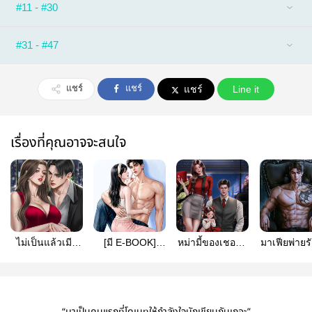
#11 - #30
#31 - #47
แชร์
แชร์
แชร์
Line it
เรื่องที่คุณอาจจะสนใจ
ไม่เป็นแล้วเมีย
[มี E-BOOK]
หม่ามี้ของเชอรีล
มาเฟียพ่ายรั
เฮียเพลิง - มีE-
สัมพันธ์ลับกับ
ต้องเป็นเลขา
เด็ก | มี E
book
ท่านประธาน
ของปะป๊า
เท่านั้น! |มี
Ebook