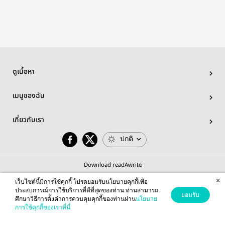
ดูเนื้อหา
เมนูของฉัน
เกี่ยวกับเรา
ปกติ
Download readAwrite
×
เว็บไซต์นี้มีการใช้คุกกี้ โปรดยอมรับนโยบายคุกกี้เพื่อ
ประสบการณ์การใช้บริการที่ดีที่สุดของท่าน ท่านสามารถ
ยอมรับ
ศึกษาวิธีการตั้งค่าการควบคุมคุกกี้ของท่านผ่าน
นโยบาย
© 2026 readAwrite.com by MEB Corporation Public Company Limited
การใช้คุกกี้ของเราที่นี่
This site is protected by reCAPTCHA and the Google
Privacy Policy
and
Terms of Service
apply.