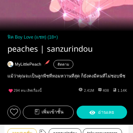
ฟิค Boy Love (แชท) (18+)
peaches | sanzurindou
MyLittlePeach
ติดตาม
แม้ว่าคุณจะเป็นลูกพีชที่หอมหวานที่สุด ก็ยังคงมีคนที่ไม่ชอบพีช
294
คน เลิฟเรื่องนี้
2.41M
408
1.14K
เพิ่มเข้าชั้น
อ่านเลย