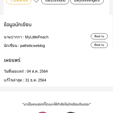
วายสเตชั่น
sanzurindou
tokyo​revengers
ข้อมูลนักเขียน
ติดตาม
นามปากกา :
MyLittlePeach
ติดตาม
นักเขียน :
patheticwetdog
เผยแพร่
วันที่เผยแพร่ :
04 ส.ค. 2564
แก้ไขล่าสุด :
31 ธ.ค. 2564
“มาเป็นคนแรกที่โดเนทให้กำลังใจนักเขียนกันเถอะ”