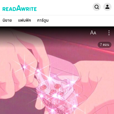
นิยาย
แฟนฟิค
การ์ตูน
7
ตอน