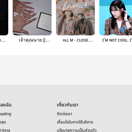
า
เจ้าคุณนาย ||
ᴀʟʟ ᴍ - ᴄʟᴏsᴇ
ɪ'ᴍ ɴᴏᴛ ᴄᴏᴏʟ. ɪ
wheesa
ғʀɪᴇɴᴅ
ғᴜᴄᴋɪɴɢ ᴄᴏᴏʟ
#Wheesa
ของฉัน
เกี่ยวกับเรา
eading
ติดต่อเรา
าสุด
เงื่อนไขในการใช้บริการ
riting
นโยบายความเป็นส่วนตัว