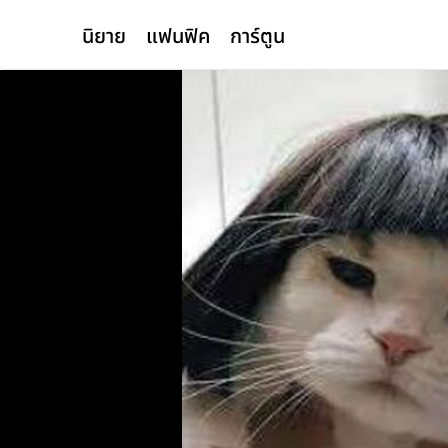
นิยาย
แฟนฟิค
การ์ตูน