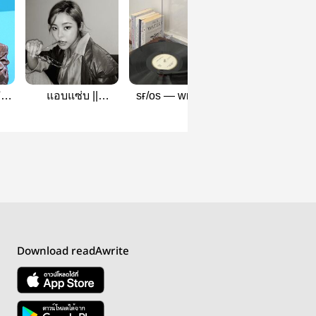
'ᴍ
แอบแซ่บ ||
sғ/ᴏs — ᴡʜᴇᴇsᴀ
status [wheesa
.
Wheesa (SF)
Download readAwrite