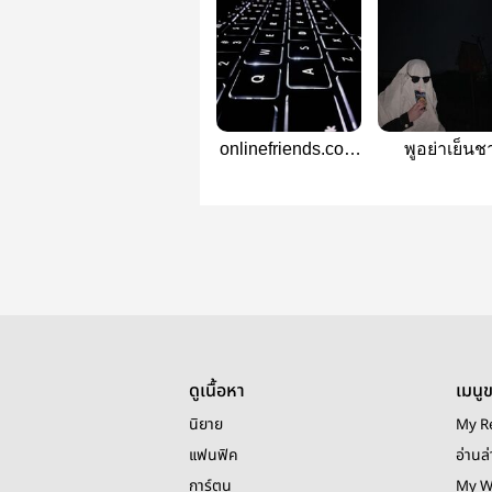
onlinefriends.com
พูอย่าเย็นช
|| wheesa
[wheesa]
ดูเนื้อหา
เมนู
นิยาย
My R
แฟนฟิค
อ่านล่
การ์ตูน
My W