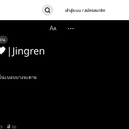
เข้าสู่ระบบ / สมัครสมาชิก
อน
🖤|Jingren
ุษย์น่ะบอบบางจะตาย
39
66