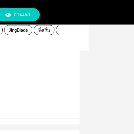
อ่านเลย
JingBlade
จิ่งเริ่น
fengxing
Blade
danfeng