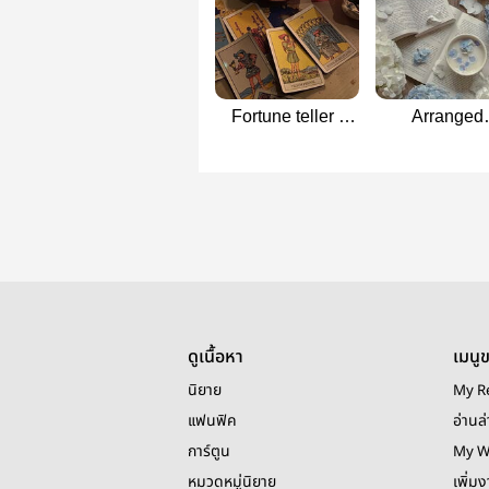
Fortune teller |
Arranged
jingren
marriage | Jin
ดูเนื้อหา
เมนู
นิยาย
My R
แฟนฟิค
อ่านล่
การ์ตูน
My W
หมวดหมู่นิยาย
เพิ่ม