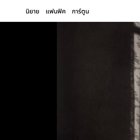
นิยาย
แฟนฟิค
การ์ตูน