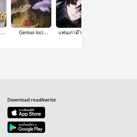
ลข
Genius loci
แฟนเก่าม๊าหลิน |
GIFT | Jingren
(jingren)
JingRen
(Mpreg)
Download readAwrite