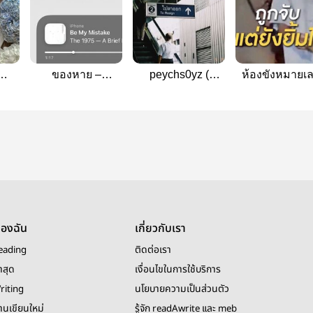
ของหาย –
peychs0yz (
ห้องขังหมายเ
gren
JingRen
jingren )
เจ็ด
ของฉัน
เกี่ยวกับเรา
eading
ติดต่อเรา
าสุด
เงื่อนไขในการใช้บริการ
riting
นโยบายความเป็นส่วนตัว
งานเขียนใหม่
รู้จัก readAwrite และ meb