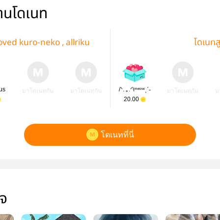
่านโดเนท
oved kuro-neko , allriku
โดเนทส
us
/ᐠ. ｡.ᐟ\ᵐᵉᵒʷˎˊ˗
มาโดเนทกัน
มาโดเนทกัน
มาโดเนทกัน
ม
20.00
โดเนทที่นี่
ใจ