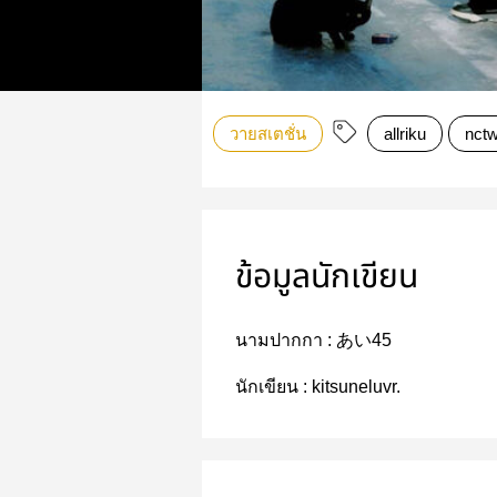
วายสเตชั่น
allriku
nctw
ข้อมูลนักเขียน
นามปากกา :
あい45
นักเขียน :
kitsuneluvr.