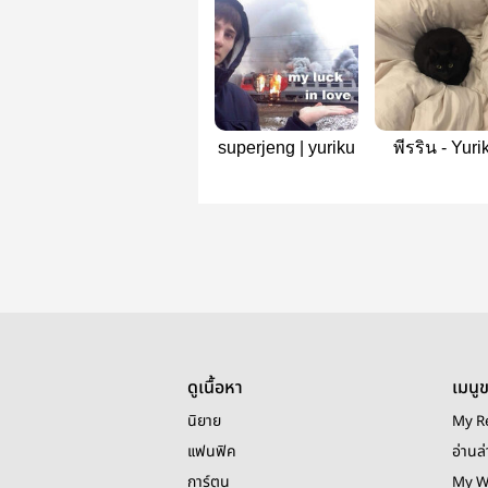
superjeng | yuriku
พีรริน - Yuri
ดูเนื้อหา
เมนู
นิยาย
My R
แฟนฟิค
อ่านล่
การ์ตูน
My W