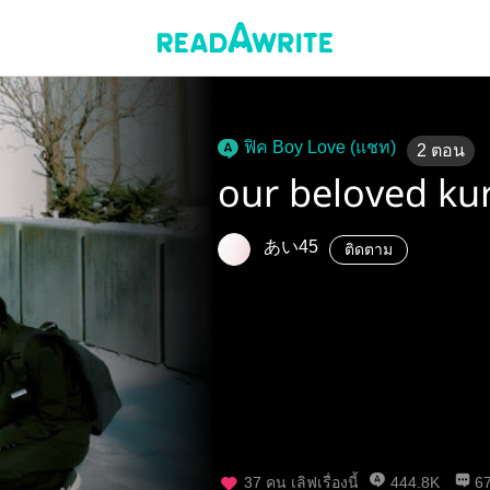
ฟิค Boy Love (แชท)
2
ตอน
our beloved kur
あい45
ติดตาม
37
คน เลิฟเรื่องนี้
444.8K
6