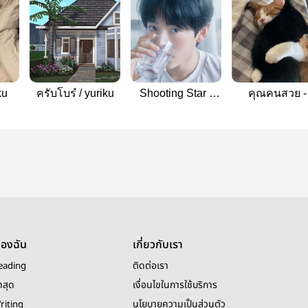
ku
ครับโบร๋ / yuriku
Shooting Star -
คุณคนสวย -
YuRiku
Yuriku
ของฉัน
เกี่ยวกับเรา
eading
ติดต่อเรา
าสุด
เงื่อนไขในการใช้บริการ
riting
นโยบายความเป็นส่วนตัว