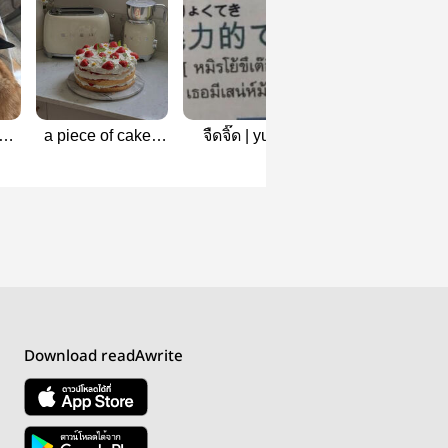
a piece of cake -
จืดจิ๊ด | yuriku
prom paris kawa
yuriku
chan , onri
Download readAwrite