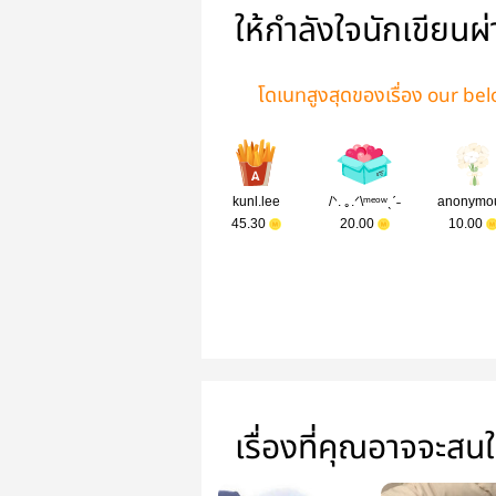
ให้กำลังใจนักเขียนผ
โดเนทสูงสุดของเรื่อง our bel
kunl.lee
/ᐠ. ｡.ᐟ\ᵐᵉᵒʷˎˊ˗
anonymo
45.30
20.00
10.00
เรื่องที่คุณอาจจะสน