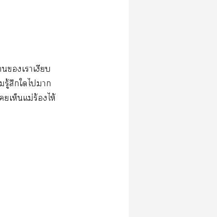
บ้​​​​
ู้​​​​​
​​ม่​ร้​ไห้​