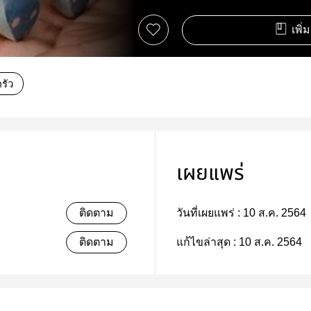
เพิ่
รัว
เผยแพร่
ติดตาม
วันที่เผยแพร่ :
10 ส.ค. 2564
ติดตาม
แก้ไขล่าสุด :
10 ส.ค. 2564