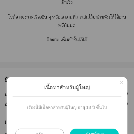
ล้านวิว
ไท์าะาเรื่องอื่น ๆ หรือเาาที่าเล่นไว้าอัพเพิ่มให้ได้อ่าน
ฟรีกันะ
ติดา เพิ่มเข้าชั้นไว้ได้
ข้อมูลนักเขียน
×
เนื้อหาสำหรับผู้ใหญ่
ติดตาม
นามปากกา :
ชากุหลาบ~
ติดตาม
นักเขียน :
ชากุหลาบ
เรื่องนี้มีเนื้อหาสำหรับผู้ใหญ่ อายุ 18 ปี ขึ้นไป
เผยแพร่