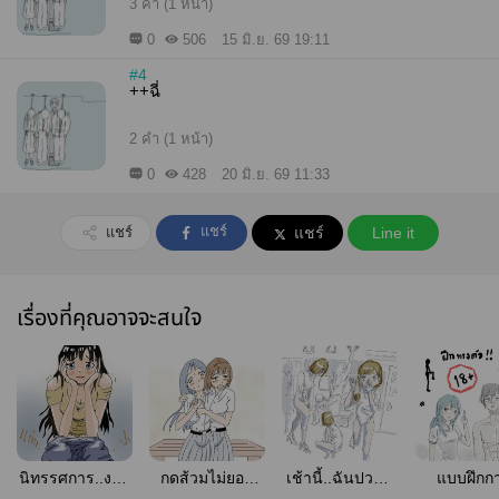
3 คำ (1 หน้า)
0
506
15 มิ.ย. 69 19:11
#4
++ฉี่
2 คำ (1 หน้า)
0
428
20 มิ.ย. 69 11:33
แชร์
แชร์
แชร์
Line it
เรื่องที่คุณอาจจะสนใจ
นิทรรศการ..งาน
กดส้วมไม่ยอม
เช้านี้..ฉันปวดขี้
แบบฝึกก