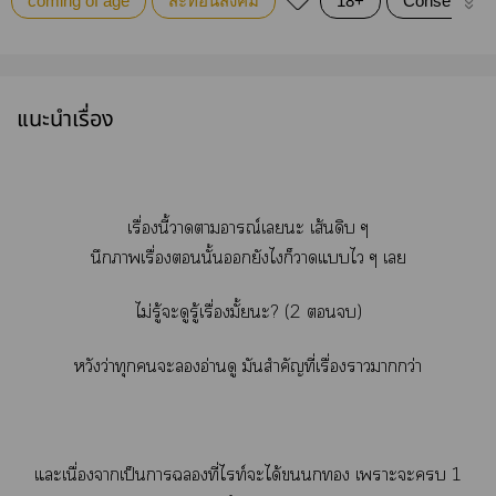
coming of age
สะท้อนสังคม
18+
Consent
แนะนำเรื่อง
เรื่องนี้าาารณ์เะ เส้นดิบ ๆ
นึกาเรื่องนั้นยังไก็าแไ ๆ เ
ไม่รู้ะดูรู้เรื่องมั้ยะ? (2 )
หวังว่าทุกะอ่านดู มันสำคัญที่เรื่องาากว่า
แะเนื่องจากเป็นาที่ไท์ะได้ก เาะะ 1