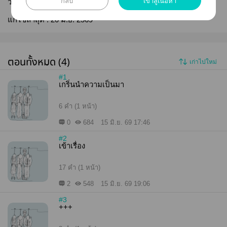
กลับ
เข้าสู่เนื้อหา
วันที่เผยแพร่ :
15 มิ.ย. 2569
แก้ไขล่าสุด :
20 มิ.ย. 2569
ตอนทั้งหมด (4)
เก่าไปใหม่
#1
เกริ่นนำความเป็นมา
6 คำ (1 หน้า)
0
684
15 มิ.ย. 69 17:46
#2
เข้าเรื่อง
17 คำ (1 หน้า)
2
548
15 มิ.ย. 69 19:06
#3
+++