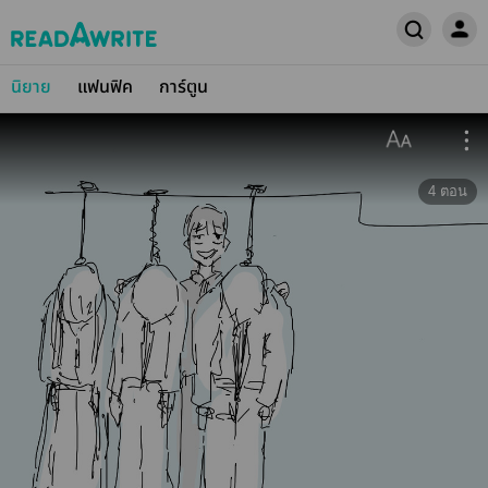
นิยาย
แฟนฟิค
การ์ตูน
4
ตอน