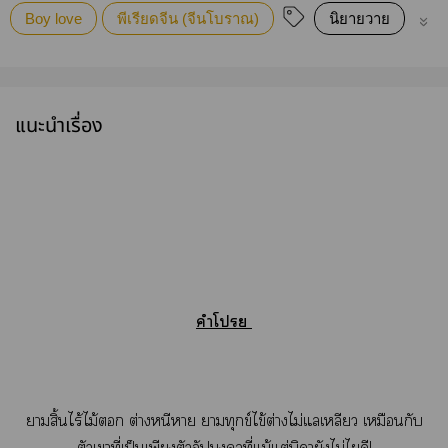
Boy love
พีเรียดจีน (จีนโบราณ)
นิยายวาย
วา
แนะนำเรื่อง
คำโ
าสิ้นไร้ไม้ ต่างหนีา าทุกข์ไข้ต่างไม่แลเหลียว เหมือนกับ
ตัวเาที่เป็นเพียงตัวอัปมงคลที่แม้แต่บิดายังไม่ไดี!