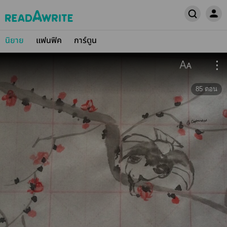
นิยาย
แฟนฟิค
การ์ตูน
85
ตอน