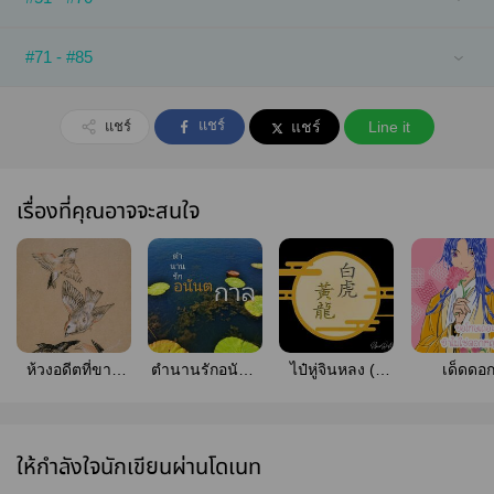
#71 - #85
แชร์
แชร์
แชร์
Line it
เรื่องที่คุณอาจจะสนใจ
ห้วงอดีตที่ขาด
ตำนานรักอนันต
ไป๋หู่จินหลง (รี
เด็ดดอ
หาย
กาล 【Yจีน
ไรท์)
หญ้า..ขอ
โบราณ】จบ
เถอะข้าไม่
แล้ว!!
ดอกหญ้า
ให้กำลังใจนักเขียนผ่านโดเนท