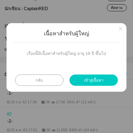
ติดตาม
นักเขียน :
CaptainRED
เผยแพร่
×
เนื้อหาสำหรับผู้ใหญ่
วันที่เผยแพร่ :
29 ก.ย. 2562
แก้ไขล่าสุด :
25 ธ.ค. 2565
เรื่องนี้มีเนื้อหาสำหรับผู้ใหญ่ อายุ 18 ปี ขึ้นไป
ตอนทั้งหมด (85)
ซื้อทุกตอน
เก่าไปใหม่
กลับ
เข้าสู่เนื้อหา
#1
-1-
29 ก.ย. 62 17:38
39
17.5K
2841 คำ (12 หน้า)
#2
-2-
05 ต.ค. 62 17:01
38
11.65K
8383 คำ (34 หน้า)