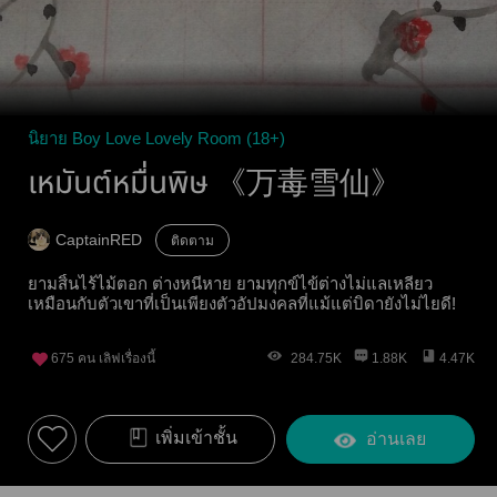
นิยาย Boy Love Lovely Room (18+)
เหมันต์หมื่นพิษ 《万毒雪仙》
CaptainRED
ติดตาม
ยามสิ้นไร้ไม้ตอก ต่างหนีหาย ยามทุกข์ไข้ต่างไม่แลเหลียว
เหมือนกับตัวเขาที่เป็นเพียงตัวอัปมงคลที่แม้แต่บิดายังไม่ไยดี!
675
คน เลิฟเรื่องนี้
284.75K
1.88K
4.47K
เพิ่มเข้าชั้น
อ่านเลย