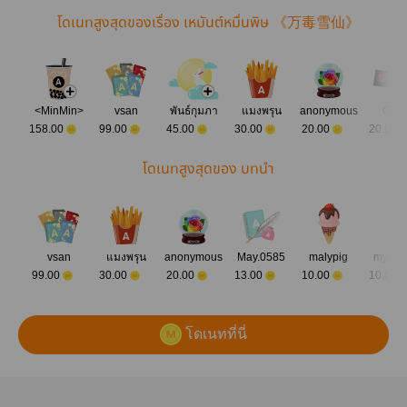
โดเนทสูงสุดของเรื่อง เหมันต์หมื่นพิษ 《万毒雪仙》
<MinMin>
vsan
พันธ์กุมภา
แมงพรุน
anonymous
GgK
158.00
99.00
45.00
30.00
20.00
20.00
โดเนทสูงสุดของ บทนำ
vsan
แมงพรุน
anonymous
May.0585
malypig
my.da
99.00
30.00
20.00
13.00
10.00
10.00
โดเนทที่นี่