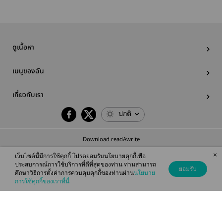
ดูเนื้อหา
เมนูของฉัน
เกี่ยวกับเรา
ปกติ
Download readAwrite
×
เว็บไซต์นี้มีการใช้คุกกี้ โปรดยอมรับนโยบายคุกกี้เพื่อ
ประสบการณ์การใช้บริการที่ดีที่สุดของท่าน ท่านสามารถ
ยอมรับ
ศึกษาวิธีการตั้งค่าการควบคุมคุกกี้ของท่านผ่าน
นโยบาย
© 2026 readAwrite.com by MEB Corporation Public Company Limited
การใช้คุกกี้ของเราที่นี่
This site is protected by reCAPTCHA and the Google
Privacy Policy
and
Terms of Service
apply.