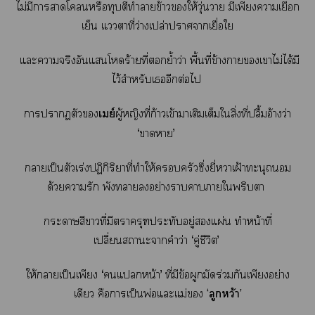
ไม่มีาาโหรือทุบตีทำาข้าวให้วุ่นวาย มีเพียงาเยือก
เย็น แาที่ว่างเปล่าาาเยื่อใ
แะาจริงอันแโร้ายที่ย้ำว่า พื้นที่ข้างาเาไม่ได้มี
ไว้สำหรับเอีกต่อไ
าาตัว
เย์
ผู้หญิงที่ก้าวเข้าาเติมเต็มใสิ่งที่ปลื้มอ้างว่า
‘าา’
าเป็นตัวเร่งปฏิกิริยาที่ทำให้ครัวซึ่งยี่าเฝ้าทะนุถนอม
ด้วยารัก พังาอย่างาาาใพริบา
ะาสีาที่มีาครุฑประทับอยู่แผ่น ทำหน้าที่
เปลี่ยนาะาคำว่า ‘คู่ชีวิต’
ให้าเป็นเพียง ‘แหน้า’ ที่มีข้อผูกมัดร่วมกันเพียงอย่าง
เดียว คือาเป็นพ่อแะแม่
‘ลูกหว้า’