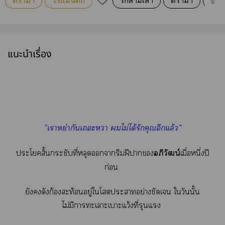
ดรามา
โรแมนติก
รักสามเส้า
ดรามา
หย่า
แนะนำเรื่อง
“เาหย่ากันเะา ไม่ได้รักคุณอีกแล้ว”
ะโสั้นกระชับที่หลุดาริมฝีา
อภิวัฒน์
เมื่อหนึ่งปี
ก่อน
ยังดังก้องสะท้อนอยู่ใโะาอย่างชัดเจน ใวันนั้น
ไม่มีาะเาะเาะแว้งที่รุนแรง