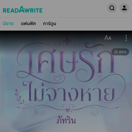
นิยาย
แฟนฟิค
การ์ตูน
11
ตอน