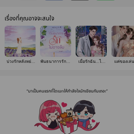
เรื่องที่คุณอาจจะสนใจ
บ่วงรักหลังหย่า
พันธนาการรักไม่
เมื่อรักฉัน...ไม่
แค่ของเล่น
(มี E-book )
อาจลืม(มีE-
คู่ควร
เวลา (มีอีบุ๊กค่ะ +
Book)
เปิดจองเล่มท
เซ็ต)
“มาเป็นคนแรกที่โดเนทให้กำลังใจนักเขียนกันเถอะ”