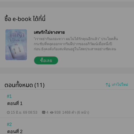
ซื้อ e-book ได้ที่นี่
เศษรักไม่จางหาย
"เราหย่ากันเถอะหวา ผมไม่ได้รักคุณอีกแล้ว" ประโยคสั้น
กระชับที่หลุดออกจากริมฝีปากของอภิวัฒน์เมื่อหนึ่งปี
ก่อน ยังคงดังก้องสะท้อนอยู่ในโสตประสาทอย่างชัดเจน
ในวันนั้นไม่มีการทะเลาะเบาะแว้งที่รุนแรง ไม่มีการสาด
โคลนหรือทุบตีทำลายข้าวของให้วุ่นวาย มีเพียงความ
ซื้อเลย
เยือกเย็น แววตาที่ว่างเปล่าปราศจากเยื่อใย และความ
จริงอันแสนโหดร้ายที่ตอกย้ำว่า พื้นที่ข้างกายของเขาไม่
ได้มีไว้สำหรับเธออีกต่อไป การปรากฏตัวของเมย์ผู้หญิง
ที่ก้าวเข้ามาเติมเต็มในสิ่งที่ปลื้มอ้างว่า ‘ขาดหาย’ กลาย
ตอนทั้งหมด (11)
เก่าไปใหม่
เป็นตัวเร่งปฏิกิริยาที่ทำให้ครอบครัวซึ่งยี่หวาเฝ้า
ทะนุถนอมด้วยความรัก พังทลายลงอย่างราบคาบภายใน
พริบตา กระดาษสีขาวที่มีตราครุฑประทับอยู่สองแผ่น ทำ
#1
หน้าที่เปลี่ยนสถานะจากคำว่า ‘คู่ชีวิต’ ให้กลายเป็นเพียง
ตอนที่ 1
‘คนแปลกหน้า’ ที่มีข้อผูกมัดร่วมกันเพียงอย่างเดียว คือ
การเป็นพ่อและแม่ของ ‘ลูกหว้า’ "คุณทำหน้าที่พ่อให้ดีก็
15 มิ.ย. 69 08:53
4
938
1468 คำ (6 หน้า)
พอค่ะ เพราะหน้าที่สามี... คุณไม่มีสิทธิ์นั้นอีกแล้ว" --------
---------------------------------------- "ผู้ชายห่วยๆ แบ
#2
บนั้นน่ะ... ของเหลือใช้ ฉันไม่ทวงคืนหรอก เก็บขยะไปกิน
ต่อให้อร่อยเถอะ" **ผัวเก่ากับผัวใหม่ นางเอกจะเลือก
ตอนที่ 2