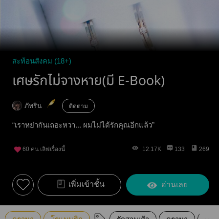
สะท้อนสังคม (18+)
เศษรักไม่จางหาย(มี E-Book)
ภัทริน
ติดตาม
“เราหย่ากันเถอะหวา... ผมไม่ได้รักคุณอีกแล้ว”
60
คน เลิฟเรื่องนี้
12.17K
133
269
เพิ่มเข้าชั้น
อ่านเลย