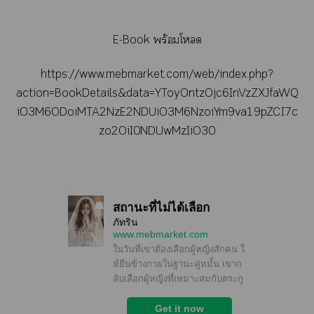
E-Book พร้อมโด
https://www.mebmarket.com/web/index.php?
action=BookDetails&data=YToyOntzOjc6InVzZXJfaWQ
iO3M6ODoiMTA2NzE2NDUiO3M6NzoiYm9va19pZCI7c
zo2OiI0NDUwMzIiO30