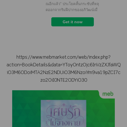
https://www.mebmarket.com/web/index.php?
action=BookDetails&data=YToyOntzOjc6InVzZXJfaWQ
iO3M6ODoiMTA2NzE2NDUiO3M6NzoiYm9va19pZCI7c
zo2OiI0NTE2ODYiO30