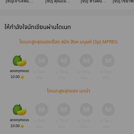
[จบ]เจ้าเล่ห์แสน
[จบ] คุณแม่
[จบ] ห้วงฝัน
[จบ] เขี้ยวพิ
รัก (ต่อจากคุณ
รับจ้าง (MPREG
อันธการ
Mpreg (มี
แม่รับจ้าง)
set 2)
book)
ให้กำลังใจนักเขียนผ่านโดเนท
โดเนทสูงสุดของเรื่อง สมิง สิงห มนุษย์ (3p) MPREG
anonymous
มาโดเน
มาโดเน
มาโดเน
มาโดเน
มาโดเ
10.00
ทกัน
ทกัน
ทกัน
ทกัน
ทกัน
โดเนทสูงสุดของ บทนำ
anonymous
มาโดเน
มาโดเน
มาโดเน
มาโดเน
มาโดเ
10.00
ทกัน
ทกัน
ทกัน
ทกัน
ทกัน