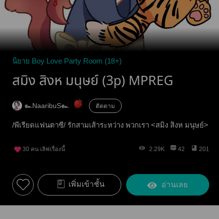
นิยาย Boy Love Party Room (18+)
สมิง สิงห มนุษย์ (3p) MPREG
๛NaaribuS๛
ติดตาม
/พีเรียดแฟนตาซี/ รักสามเส้าระหว่าง พวกเรา <สมิง สิงห มนุษย์>
30
คน เลิฟเรื่องนี้
2.29K
42
201
เพิ่มเข้าชั้น
อ่านเลย