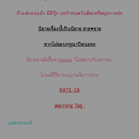
ถ้าแต่งแล้ว มีอีบุ๊ก ะกำหนดวันติดเหรียญาค่ะ
นิยายเรื่องนี้เป็นนิยาย า♥า
าไม่กรุณาปิดะะ
นิยายามีเนื้อา
รุนแรง
*ไม่เาะกับเา
โใช้วิจารณญาณใาอ่าน
RATE-18
warning Tag :
แสล์