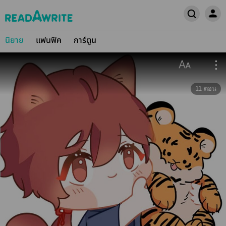
นิยาย
แฟนฟิค
การ์ตูน
11
ตอน