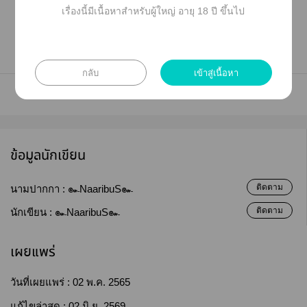
เรื่องนี้มีเนื้อหาสำหรับผู้ใหญ่ อายุ 18 ปี ขึ้นไป
กลับ
เข้าสู่เนื้อหา
ข้อมูลนักเขียน
ติดตาม
นามปากกา :
๛NaaribuS๛
ติดตาม
นักเขียน :
๛NaaribuS๛
เผยแพร่
วันที่เผยแพร่ :
02 พ.ค. 2565
แก้ไขล่าสุด :
02 มิ.ย. 2569