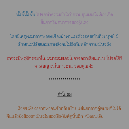
ทั้งนี้ทั้งนั้น
โทำาเข้าใว่าารุนแรงใเรื่องเกิด
ขึ้นาจินตนาการผู้แต่ง
โมีเหตุาาตเรื่องนำาแะตัวะเป็นกึ่งมนุษย์ มี
ลักษณะนิสัยแะาสังคมไม่อิงกับหลักาเป็นจริง
าะมีพฤติกรรมที่ไม่เาะแะไม่เลียนแ โใช้วิ
จารณญาณใาอ่าน คุณค่ะ
****************
คำโ
สิงขรเพียงาารักกลับบ้าน แต่าคู่าก็ไม่ได้
คืนแล้วยังต้องเป็นเมียเสือ-สิงห์คู่นั้นอีก /บัดซบเอ๊ย