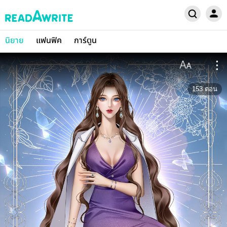
นิยาย
แฟนฟิค
การ์ตูน
153
ตอน