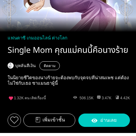
แฟนตาซี เกมออนไลน์ ต่างโลก
Single Mom คุณแม่คนนี้คือนางร้าย
บุหลันสีเงิน
ติดตาม
ในนิยายชีวิตของนางร้ายจะต้องพบกับจุดจบที่น่าสมเพช แต่ต้อง
ไม่ใช่กับเธอ ซาแมนธาผู้นี้
1.32K
คน เลิฟเรื่องนี้
506.15K
3.47K
4.42K
เพิ่มเข้าชั้น
อ่านเลย