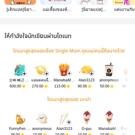
[เลิกแปล]นิยาย
แม่เลี้ยงของห้า
[นิยายแปล]​
แต่งงานกั
แปล | ทั้งบ้าน
วายร้าย
พยายามเป็นแม่
พิการในยุค 
ของฉันเป็นตัว
ยุค80(มีLC)
ของตัวร้าย -​ The
Married t
ร้าย MY WHOLE
Struggles of
Disabled M
FAMILY ARE
Being A Mother
the 70’
ให้กำลังใจนักเขียนผ่านโดเนท
VILLAINS
of Villains
โดเนทสูงสุดของเรื่อง Single Mom คุณแม่คนนี้คือนางร้าย
오빠 빼곤 다른 남잔 다 개야앙
แม่มดคนนี้ไม่ร้ายนะ
ManatsaMjAxNi0wMi0xOCAxNDo0Mjo1NA==
Alan3123
anonymous
Mo S
600.00
270.00
115.00
90.00
50.00
40.00
โดเนทสูงสุดของ บทนำ
FunnyFen (FurtherMore)
anonymous
Alan3123
G-gyu
ManatsaMjAxNi0wMi0xOCAxNDo0Mjo1NA==
28.00
10.00
10.00
10.00
10.00
10.00