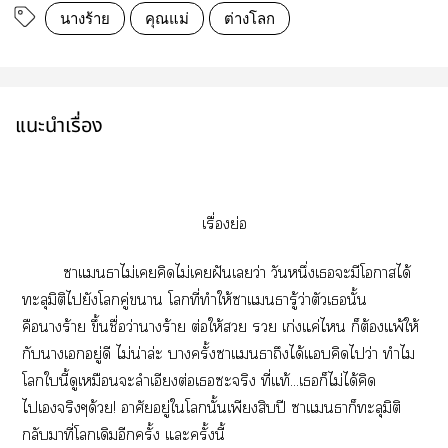
นางร้าย
คุณแม่
ต่างโลก
แนะนำเรื่อง
เรื่องย่อ
าแธาไม่เคิดไม่เฝันเว่า วันหนึ่งเะมีโาได้
ทะลุมิติไยังโคู่า โที่ทำให้าแธารู้ว่าตัวเนั้น
คือาร้าย ขึ้นชื่อว่านางร้าย ต่อให้  เก่งแค่ไ ก็ต้องแพ้ให้
กับาเอยู่ดี ไม่น่าล่ะ าครั้งาแธาถึงได้แคิดไว่า ทำไม
โในี้ดูเหมือนะลำเอียงต่อเะจริง ที่แท้...เก็ไม่ได้คิด
ไเจริงๆด้วย! อาศัยอยู่ใโนั้นเพียงสิบปี าแธาก็ทะลุมิติ
กลับมาที่โเดิมอีกครั้ง แะครั้งนี้