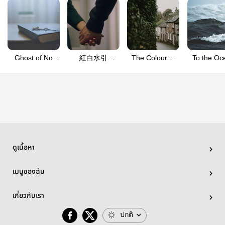
Ghost of No
紅白水引
The Colour of
To the Oc
Belonging | ฟิค
Kohaku Mizuhiki
Spring Rain |
and Back (
Komei/Aoi (Fic
| ฟิค Kanyui ·
ฟิค Harry Potter
Guan Ci F
Detective
คันยูอิ ·
(HP)
สวรรค์ปร
Conan · โคนัน)
Kansuke/Yui
พร Fanfi
(Fic Detective
Peishui 
Conan · โคนัน)
Beefleaf
ดูเนื้อหา
เมนูของฉัน
เกี่ยวกับเรา
ปกติ