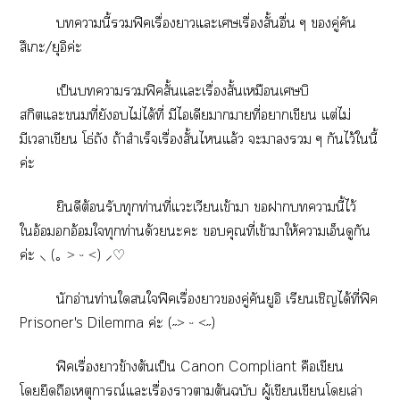
านี้ฟิคเรื่องาแะเเรื่องสั้นอื่น ๆ คู่คัน
สึเะ/ยุอิค่ะ
เป็นาฟิคสั้นแะเรื่องสั้นเหมือนเบิ
สกิตแะที่ยังไม่ได้ที่ มีไเดีาายที่าเขียน แต่ไม่
มีเาเขียน โธ่ถัง ถ้าสำเร็จเรื่องสั้นไแล้ว ะา ๆ กันไว้ในี้
ค่ะ
ยินดีต้อนรับทุกท่านที่แวะเวียนเข้าา าานี้ไว้
ใอ้อมอกอ้อมใทุกท่านด้วยะะ คุณที่เข้าาให้าเอ็นดูกัน
ค่ะ
⸜ (｡ ˃ ᵕ ˂) ⸝♡
นักอ่านท่านใใฟิคเรื่องาคู่คันยูอิ เรียนเชิญได้ที่ฟิค
Prisoner's Dilemma
ค่ะ (˶˃ ᵕ ˂˶)
ฟิคเรื่องาข้างต้นเป็น Canon Compliant คือเขียน
โยึดถือเหตุการณ์แะเรื่องาาต้นฉบับ ผู้เขียนเขียนโเล่า