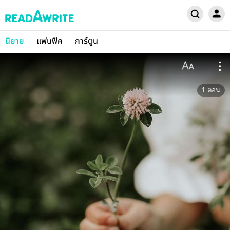
นิยาย
แฟนฟิค
การ์ตูน
1
ตอน