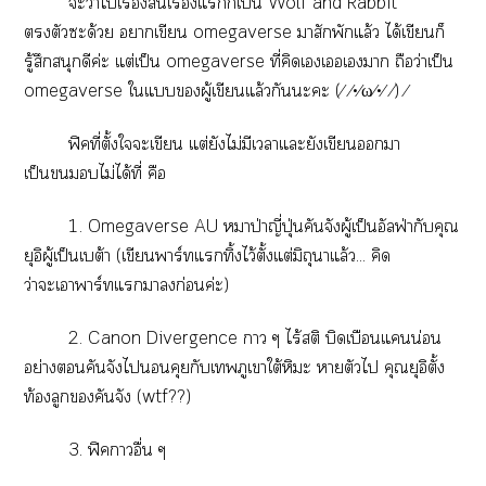
ะว่าไเรื่องสั้นเรื่องแก็เป็น Wolf and Rabbit
ตัวะด้วย าเขียน omegaverse มาสักพักแล้ว ได้เขียนก็
รู้สึกสนุกดีค่ะ แต่เป็น omegaverse ที่คิดเเเา ถือว่าเป็น
omegaverse ใแผู้เขียนแล้วกันะะ (⁄ ⁄•⁄ω⁄•⁄ ⁄) ⁄
ฟิคที่ตั้งใะเขียน แต่ยังไม่มีเาแะยังเขียนา
เป็นไม่ได้ที่ คือ
1. Omegaverse AU หมาป่าญี่ปุ่นคันจังผู้เป็นอัลฟ่ากับคุณ
ยุอิผู้เป็นเบต้า (เขียนาร์ทแทิ้งไว้ตั้งแต่มิถุนาแล้ว... คิด
ว่าะเาาร์ทแาก่อนค่ะ)
2. Canon Divergence า ๆ ไร้สติ บิดเบือนแน่อน
อย่างคันจังไคุยกับเภูเาใต้หิมะ าตัวไ คุณยุอิตั้ง
ท้องลูกคันจัง (wtf??)
3. ฟิคาอื่น ๆ