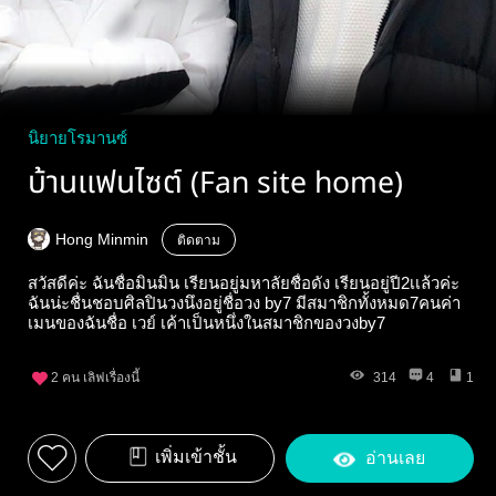
นิยายโรมานซ์
บ้านเเฟนไซต์ (Fan site home)
Hong Minmin
ติดตาม
สวัสดีค่ะ ฉันชื่อมินมิน เรียนอยู่มหาลัยชื่อดัง เรียนอยู่ปี2เเล้วค่ะ
ฉันน่ะชื่นชอบศิลปินวงนึงอยู่ชื่อวง by7 มีสมาชิกทั้งหมด7คนค่า
เมนของฉันชื่อ เวย์ เค้าเป็นหนึ่งในสมาชิกของวงby7
2
คน เลิฟเรื่องนี้
314
4
1
เพิ่มเข้าชั้น
อ่านเลย