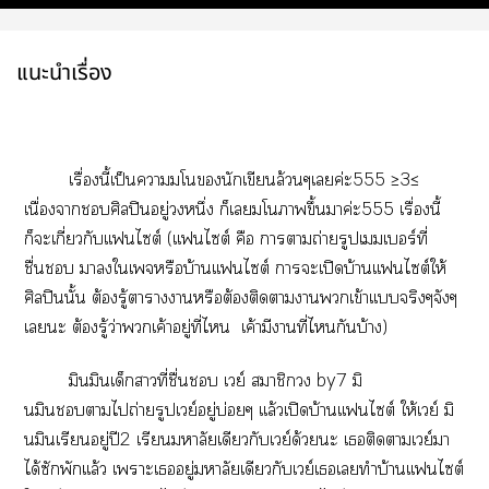
แนะนำเรื่อง
เรื่องนี้เป็นาโนักเขียนล้วนๆเค่ะ555 ≥3≤
เนื่องจากศิลปินอยู่หนึ่ง ก็เโาขึ้นาค่ะ555 เรื่องนี้
ก็ะเกี่ยวกับเเฟนไต์ (เเฟนไต์ คือ าาถ่ายรูปเมเบอร์ที่
ชื่น าใเจหรือบ้านเเฟนไต์ าะเปิดบ้านเเฟนไต์ให้
ศิลปินนั้น ต้องรู้าาาหรือต้องติดาาเข้าเเบบจริงๆจังๆ
เะ ต้องรู้ว่าเค้าอยู่ที่ไ เค้ามีาที่ไกันบ้าง)
มินมินเด็กาที่ชื่น เวย์ สมาชิก by7 มิ
นมินาไถ่ายรูปเวย์อยู่บ่อยๆ เเล้วเปิดบ้านเเฟนไต์ ให้เวย์ มิ
นมินเรียนอยู่ปี2 เรียนมหาลัยเดียวกับเวย์ด้วยะ เติดาเวย์า
ได้ซักพักเเล้ว เาะเอยู่มหาลัยเดียวกับเวย์เเทำบ้านเเฟนไต์