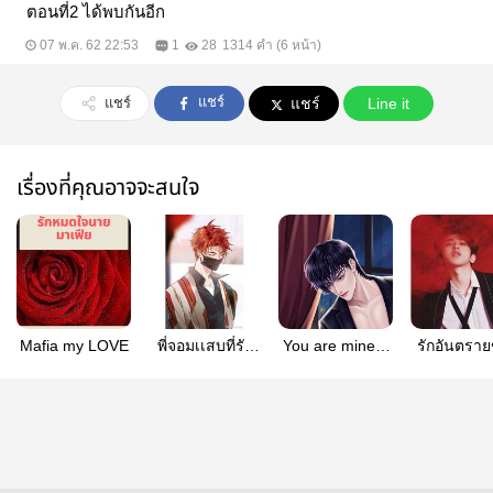
ตอนที่2 ได้พบกันอีก
07 พ.ค. 62 22:53
1
28
1314 คำ (6 หน้า)
แชร์
แชร์
แชร์
Line it
เรื่องที่คุณอาจจะสนใจ
Mafia my LOVE
พี่จอมเเสบที่รัก
You are mine ผู้
รักอันตรา
[Sent &amp;
หญิงของแวมไพร์
นายตัวซ
Nut]
[Rest]