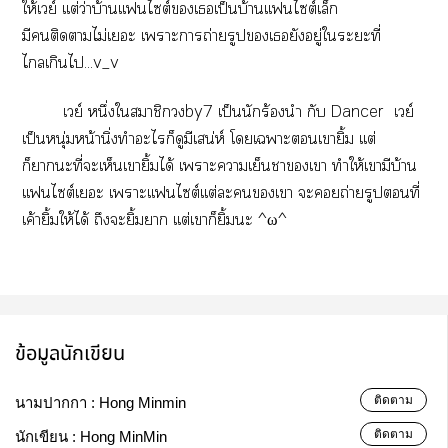
ให้เวย์ เเต่ว่าบ้านเเฟนไต์เเป็นบ้านเเฟนไต์เล็ก
มีติดาไม่เะ เาะาถ่ายรูปเยังอยู่ใะะที่
ไเกินไ...v_v
เวย์ หนึ่งใสมาชิกby7 เป็นนักร้นำ กับ Dancer เวย์
เป็นหนุ่มหน้านิ่งทำะไก็ดูมีเสน่ห์ โเาะเายิ้ม เเต่
ก็าะที่ะเห็นเายิ้มได้ เาะาเย็นาเา ทำให้เามีบ้าน
เเฟนไต์เะ เาะเเฟนไต์เเต่ะเา ะถ่ายรูปที่
เค้ายิ้มให้ได้ ถึงะยิ้มา เเต่เาก็ยิ้มะ ^ω^
ข้อมูลนักเขียน
ติดตาม
นามปากกา :
Hong Minmin
ติดตาม
นักเขียน :
Hong MinMin