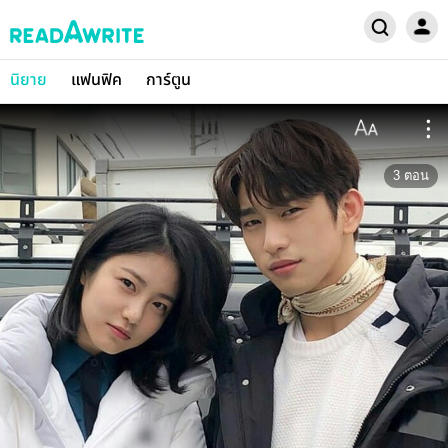
นิยาย
แฟนฟิค
การ์ตูน
3
ตอน