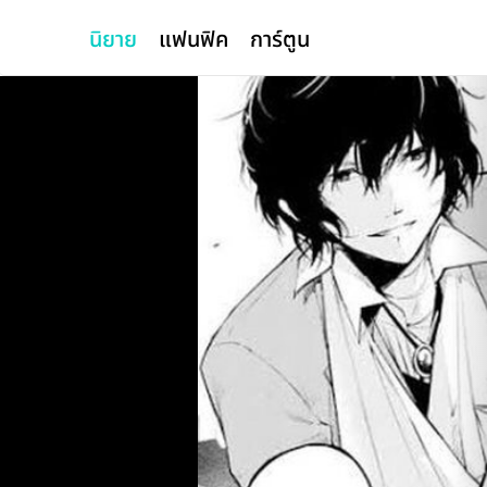
นิยาย
แฟนฟิค
การ์ตูน