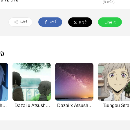
(8 หน้า)
แชร์
แชร์
แชร์
Line it
ใจ
h
Dazai x Atsushi |
Dazai x Atsushi |
[Bungou Stra
It's love
สิ่งที่หวนกลับมา
Dogs] All x
Nakajima Atsu