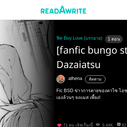
ฟิค Boy Love (บรรยาย)
1
ตอน
[fanfic bungo s
Dazaiatsu
athena
ติดตาม
Fic BSD ข่าวการตายของดาไซ โอซามุ
เองล้วนๆ จงแมส เพี้ยง!
71
คน เลิฟเรื่องนี้
5.44K
82