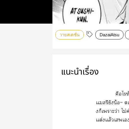
วายสเตชั่น
DazaiAtsu
แนะนำเรื่อง
คือไท
เเสรึยังน้อ~ 
งก็เาะว่า ไม่
เเต่งเเล้วเเ