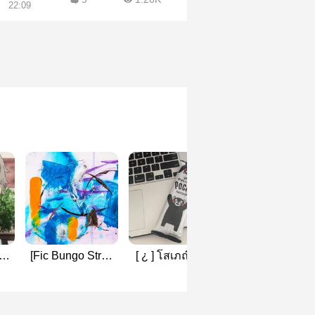
22:09
y
[Fic Bungo Stray
[ ¿ ] โสเภณี #All
Unrequited
Dogs]
Atsushi #bungo
feelings —
shi
Unforgettable Past
stay dogs
Atsushi x Chuu
(Dazai x Atsushi)