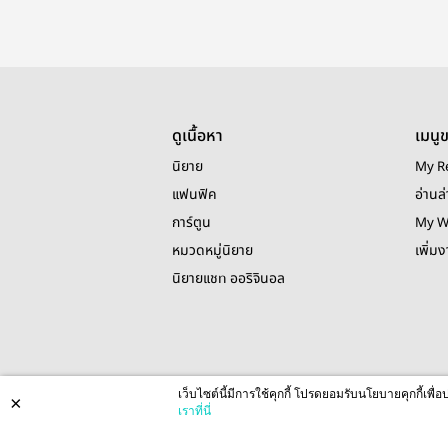
ดูเนื้อหา
เมนู
นิยาย
My R
แฟนฟิค
อ่านล่
การ์ตูน
My W
หมวดหมู่นิยาย
เพิ่ม
นิยายแชท ออริจินอล
เว็บไซต์นี้มีการใช้คุกกี้ โปรดยอมรับนโยบายคุกกี้เพ
×
เราที่นี่