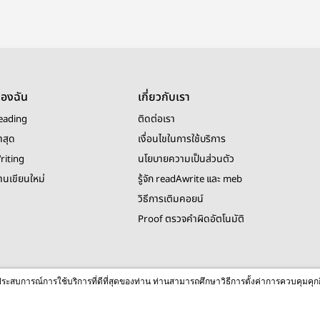
ของฉัน
เกี่ยวกับเรา
eading
ติดต่อเรา
าสุด
เงื่อนไขในการใช้บริการ
riting
นโยบายความเป็นส่วนตัว
งานเขียนใหม่
รู้จัก readAwrite และ meb
วิธีการเติมคอยน์
Proof ตรวจคำผิดอัตโนมัติ
© 2026 readAwrite.com by MEB Corporation Public Company Limited
ื่อประสบการณ์การใช้บริการที่ดีที่สุดของท่าน ท่านสามารถศึกษาวิธีการตั้งค่าการควบคุมคุก
This site is protected by reCAPTCHA and the Google
Privacy Policy
and
Terms of Service
apply.