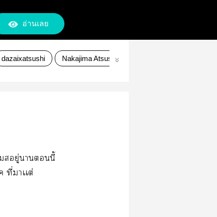
อ่านเลย
dazaixatsushi
Nakajima Atsushi
Boungou
คณะประพัน
เสอยู่านี้
ค ที่าเเต่