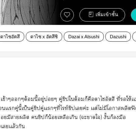
เพิ่มเข้าชั้น
ดาไซอัตสึ
ดาไซ x อัตสึชิ
Dazai x Atsushi
Dazushi
์เข้าๆๆด้อมนี้อยู่บ่อยๆ คู่ชิปใด้อมก็คือาไอัตสึ ที่ให้เ
เเคู่นี้เป็นคู่ชิปคู่เเๆที่ไท์ชิปเค่ะ เเต่ไม่มีโาผลิตฟิ
ค่อยมีาผลิต ชิปก็น้อยเหลือเกิน (ะาใ) งั้นก็มือ
เเเล้วกัน