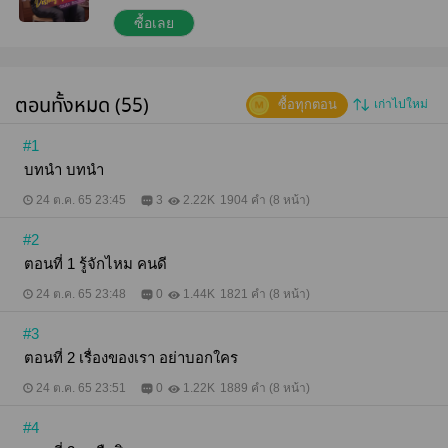
GOT7 โหย! ช่างกล้าเทียบ” “ทำไม ฉันหล่อออกปานนั้น”
ฉันอยากจะถามหมอนี่จริงๆ.ว่าอยากให้พาไปฉีดยาลด
ซื้อเลย
ความหลงตัวเองลงไหม แถมยากันเชื้อหื่นด้วยอ่ะ เผื่อจะ
เป็นผู้เป็นคนกับเขาขึ้นมาบ้าง “เอาล่ะ มาเข้าเรื่องของ
เรา ฉันเคยทำตามที่เธอบอกคือไม่มาให้เธอเห็นหน้าอีก
แต่ตอนนี้...ฉันเปลี่ยนใจแล้ว” “หมายความว่าไง?” ฉัน
ตอนทั้งหมด (55)
ซื้อทุกตอน
เก่าไปใหม่
รู้สึกไม่ปลอดภัยยังไงก็ไม่รู้ “ชักจะน่าสนุกแล้วสิ”
“หมายความว่าไง!” เขาเพียงยิ้มแล้วคว้าแขนฉันก่อนจะ
กระชากให้เดินตามเขาไปที่รถปอร์เช่สีขาวที่จอดอยู่ไม่
#1
ไกลนัก จะหนีก็หนีไม่ได้ ทำยังไงดีวะ “ปล่อยฉันนะเว้ย!”
บทนำ บทนำ
“เธอทำฉันขายหน้าคิดว่าฉันจะปล่อยเธอไปง่ายๆ เหรอ
วะ! ถ้าไม่ได้เอาเธออีกฉันคงหื่นตาย” ความผิดฉันหรือไง
24 ต.ค. 65 23:45
3
2.22K
1904 คำ (8 หน้า)
เล่า! “ฉันไม่ยอม!” เราคงลืมไปแล้วว่ากำลังเถียงกันอยู่ใน
เขตมหาวิทยาลัยแถมยังแถวๆ คณะของฉันอีก “ยอมไม่
#2
ยอมอัลฟ่าไม่สนครับผม อยากจะเอาซะอย่าง เธอก็รู้นี่”
พูดจบก็ขยิบตาให้ก่อนจะยัดฉันใส่รถของตัวเอง “กรี๊ด!
ตอนที่ 1 รู้จักไหม คนดี
ฉันไม่ยอมเว้ย!” ----------------------------- ติดตามราย
ละเอียดต่างๆ หรือติดตามผลงานของตัวพิมพ์ได้ที่เพจ
24 ต.ค. 65 23:48
0
1.44K
1821 คำ (8 หน้า)
'ตัวพิมพ์' นะคะ
#3
ตอนที่ 2 เรื่องของเรา อย่าบอกใคร
24 ต.ค. 65 23:51
0
1.22K
1889 คำ (8 หน้า)
#4