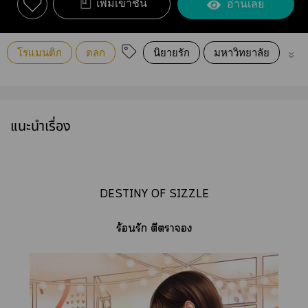
เพิ่มเข้าชั้น
อ่านเลย
โรแมนติก
ตลก
นิยายรัก
มหาวิทยาลัย
รักว
แนะนำเรื่อง
DESTINY OF SIZZLE
ร้อนรัก ตีา