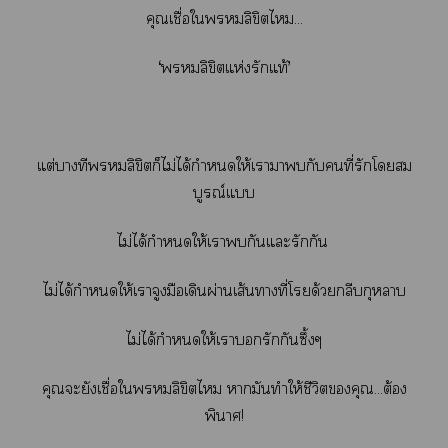
คุณเชื่อใลิขิตไ...
‘ลิขิตแห่งรักแท้’
แต่บางทีลิขิตก็ไม่ได้กำหนดให้เาากับคนที่รักโสม
บูรณ์แ
ไม่ได้กำหนดให้เากันแะรักกัน
ไม่ได้กำหนดให้เาจูงมือเดินผ่านเส้นาที่โด้วยกลีบกุหลาบ
ไม่ได้กำหนดให้เารักกันซึ้งๆ
คุณะยังเชื่อใลิขิตไ ามันทำให้ชีวิตคุณ...ต้อง
พินาศ
!