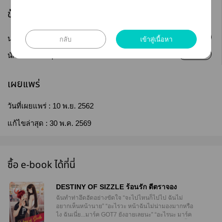
ข้อมูลนักเขียน
ติดตาม
กลับ
เข้าสู่เนื้อหา
นามปากกา :
ตัวพิมพ์
ติดตาม
นักเขียน :
Tuapim
เผยแพร่
วันที่เผยแพร่ :
10 พ.ย. 2562
แก้ไขล่าสุด :
30 พ.ค. 2569
ซื้อ e-book ได้ที่นี่
DESTINY OF SIZZLE ร้อนรัก ตีตราจอง
ฉันทำท่าฮึดฮัดอย่างขัดใจ “จะไปไหนก็ไปไป ฉันไม่
อยากเห็นหน้านาย” “อะไรวะ หน้าฉันไม่น่ามองมากหรือ
ไง ฉันเนี่ย...มาร์ค GOT7 ยังอายเลยนะ” “อะไรนะ มาร์ค