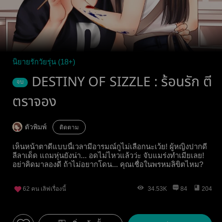
นิยายรักวัยรุ่น (18+)
DESTINY OF SIZZLE : ร้อนรัก ตี
จบ
ตราจอง
ตัวพิมพ์
ติดตาม
เห็นหน้าตาดีแบบนี้เวลามีอารมณ์กูไม่เลือกนะเว้ย! ผู้หญิงปากดี
ลีลาเด็ด แถมหุ่นยังน่า... อดไม่ไหวแล้วว่ะ จับแมร่งทำเมียเลย!
อย่าคิดมาลองดี ถ้าไม่อยากโดน... คุณเชื่อในพรหมลิขิตไหม?
62
คน เลิฟเรื่องนี้
34.53K
84
204