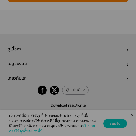
ดูเนื้อหา
เมนูของฉัน
เกี่ยวกับเรา
ปกติ
Download readAwrite
×
เว็บไซต์นี้มีการใช้คุกกี้ โปรดยอมรับนโยบายคุกกี้เพื่อ
ประสบการณ์การใช้บริการที่ดีที่สุดของท่าน ท่านสามารถ
ยอมรับ
ศึกษาวิธีการตั้งค่าการควบคุมคุกกี้ของท่านผ่าน
นโยบาย
© 2026 readAwrite.com by MEB Corporation Public Company Limited
การใช้คุกกี้ของเราที่นี่
This site is protected by reCAPTCHA and the Google
Privacy Policy
and
Terms of Service
apply.