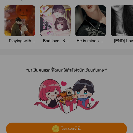
Playing with
Bad love...รัก
He is mine เขา
|END| Lov
ARK - อาร์คไม่
ร้ายคุณชาย
เป็นของฉัน
love again
ได้มาเล่นๆ -
เลโอ(มี E-book)
💔 Que
“มาเป็นคนแรกที่โดเนทให้กำลังใจนักเขียนกันเถอะ”
โดเนทที่นี่