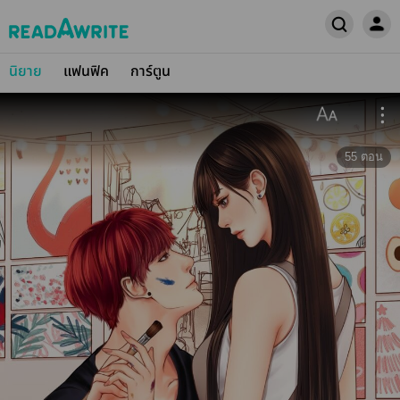
นิยาย
แฟนฟิค
การ์ตูน
55
ตอน