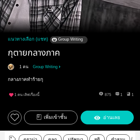
แนวทางเลือก (แชท)
Group Writing
กุตายกลางภาค
1 คน
Group Writing
กลางภาคทำร้ายกุ
1
คน เลิฟเรื่องนี้
875
1
1
เพิ่มเข้าชั้น
อ่านเลย
ดราม่า
ตลก
ปรัชญา
สติ
คำสอน
แ