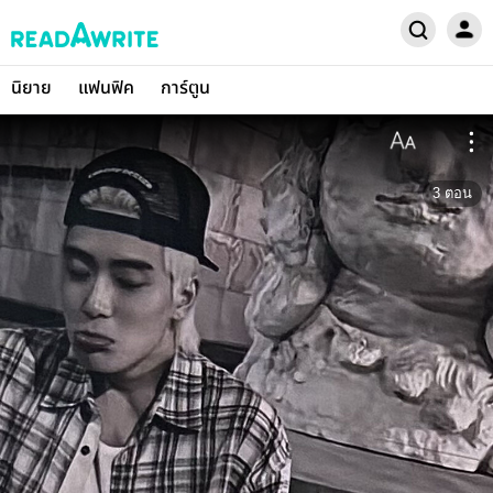
นิยาย
แฟนฟิค
การ์ตูน
3
ตอน