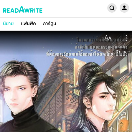
นิยาย
แฟนฟิค
การ์ตูน
3
ตอน