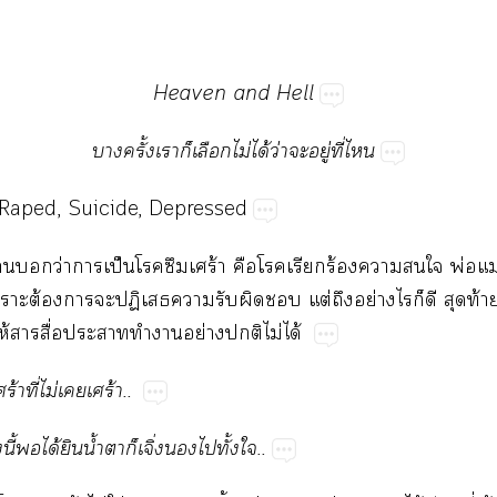
Heaven​and​Hell
​ั้​​​​ไม่​ได้​ว่​​ู่​ี่​
​Raped,​Suicide,​Depressed
​​ว่​​ป็​​​ร้​​​​ร้​​​​พ่​ม
​ต้​​​ป​​​​​ต่​​ย่​​​​​ท้​
​ให้​​ื่​​​​ย่​​ไม่​ได้
้​ี่​ไม่​​ร้..
​ี้​​ได้​​น้ำ​​​ิ่​​​ั้​..