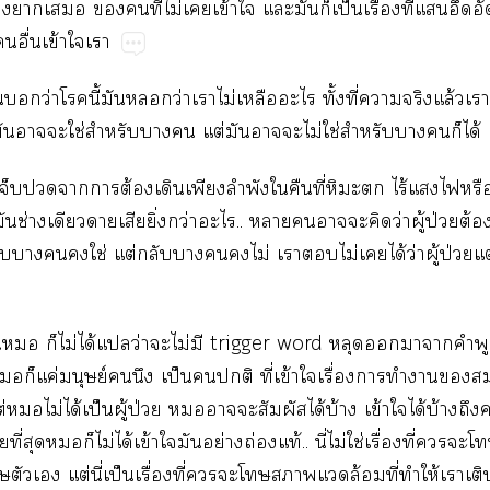
่​​​​​ี่​ไม่​​ข้​​​​​ป็​ื่​ี่​​​​
​ื่​ข้​​
​ว่​​ี้​​​ว่​​ไม่​​​ั้​ี่​​​ล้​​
​​​​ใช่​​​​ต่​​​​ไม่​ใช่​​​​​ได้
​​​​ต้​​​​​​​ี่​​​ไร้​​​​
​ช่​​​​ิ่​ว่​..​​​​​​ว่​ู้​ป่​ต
​​​​ใช่​ต่​​​​​ไม่​​​ไม่​​ได้​ว่​ู้​ป่​ต
​​​ไม่​ได้​​ว่​​ไม่​​trigger​word​​​​​​
​​ค่​ย์​​​ป็​​​ี่​ข้​​ื่​​​​
​ต่​​ไม่​ได้​ป็​ู้​ป่​​​​​ได้​บ้​ข้​​ได้​บ้​
ี่​​​​ไม่​ได้​ข้​​​ย่​ถ่​ท้..​ี่​ไม่​ใช่​ื่​ี่​​​
​​​ต่​ี่​ป็​ื่​ี่​​​​​​ล้​ี่​​ให้​​