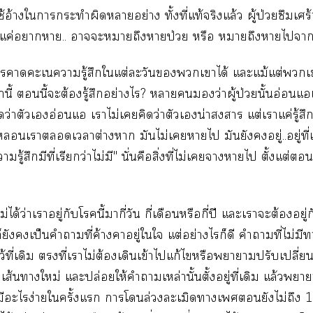
้​อ้​​​​​​​ย่​ั้​ี่​ท้​​ล้​ู้​ป่​​ร้
​ค่​​..​​​​​​ป่​​​​​​
​​​​ู้​​​ต่​​​​​​ได้​​ม้​ต่​​
​​ี้​​ี้​​ต้​ู้​​ย่​?​​​​ว่​ู้​ป่​ั้​อ่​
​ว่​​​อ่​​​ไม่​​​ว่​​​น่​​ต่​​ค่​ู้
​​​​ต่​​​ไม่​​​​​​​ู่..ู่​ี่​
​ู้​​​ี่​​ว่​ไม่​"​ั่​​ิ่​ี่​ไม่​​​​​ั้​ต่​
ม่​ได้​ว่​​ู่​​​ี้​​ี่​​ี่​​​ี่​ปี​​​​ต้​
​​​ป็​​​ี่​ค้​​ู่​​​ต่​ย่​​​​​​ี่​ไม่​
ว้​ี่​​​ี่​​ไม่​ต้​​ข้​​ก้​​​​ป​ปี่
ส้​​ม่​​ปล่​ให้​​​ล่​ั้​ั้​ู่​ี่​​ล้​
​​ง่​​ั้​​​​ล่​​​​​​ไม่​​10