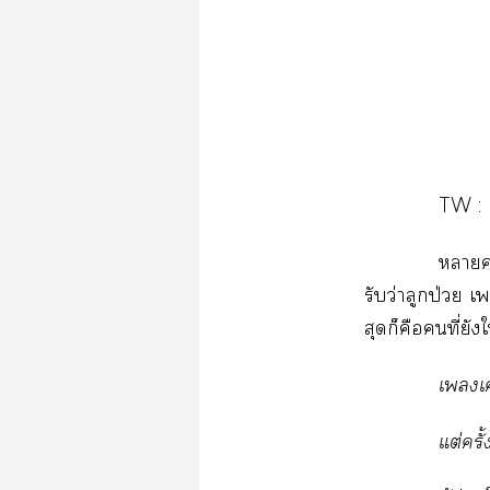
TW​:
​
​ว่​​ป่​
​​​​ี่​
​ร
ต่​ั้