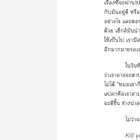
ื่​ี่​​ผ่​
​​ู่​​
ย่​​​​
ด้​ส์​น่
ให้​ป็​​​​
​​​​
​ี
ว่​​​​​
ไม่​ได้​"​​
​​​
​​ึ้​ช่​น่
ไม่​ว่​
Kill​y