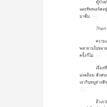
ู้​ป่
ร์​ู่​
​ื่..
Then​
​
​​​ั้
ั้​​ไม่..
ื่​
​ล้​​​
​​​ย่​
ถ้​​