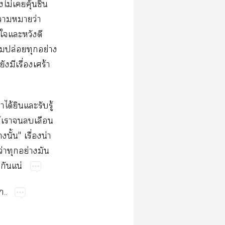
ไม่​​ุ้​​
​​​ว่​
​​​​
​ปล่​​ย่​
​​ื่​ร้​
้​​​​ู้​
ห้​​​​​
​ั้"​ื่​น่​
่​​ย่​​
​​น่
..