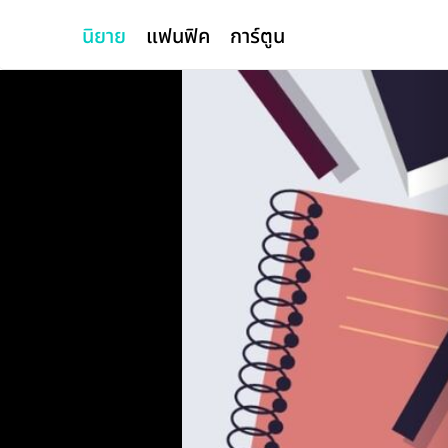
นิยาย
แฟนฟิค
การ์ตูน