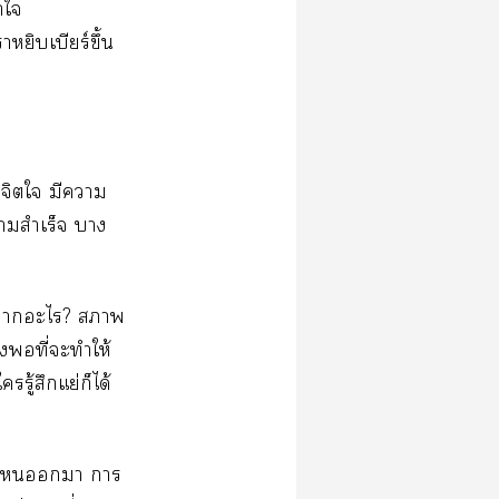
​​
​​ร์​ึ้​
​​​​
​​​
้​​?​​
​​ี่​​​ให้​
​ู้​​ย่​​ได้
ี่​​​​​