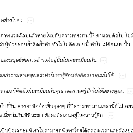
​ย่​​ล่..
​​​ล้​ล้​​​​​​ี้?​​​​ไม่​ไม่​
​ู้​ป่​​ย้ำ​​ย้ำ​​​ไม่​​​ี้​​ไม่​​​ั้
​ย์​ต่​​​ค์​ู่​ั้​ไม่​​​..
​ย่​​​​​ว่​​​ู้​​​​​​ไม่​ได้..
​​​​​​​​​ต่​​ค่​ู้​​ไม่​ได้​ย่​..
​​ี่​​​ย์​​ึ้​ี่​ปี​​​ล่​ี้​​ไม่​
ี่​​ี่​​​​​​ู่​​​ู้​
ป็​ปั​​ี่​​ไม่​​ึ่​​​ได้​​​​ต้​​