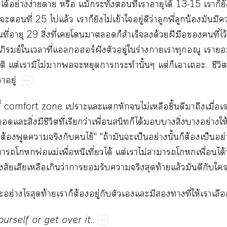
​ได้​ย่​ง่​​​ม้​ั่​​ี่​​​ได้​13-15​​​​
​​​ี่​25​​ล้​​​​ไม่​ข้​​ู่​​ว่​​ี่​​น้​​
ี่​​29​ิ่​ี่​​​​​​​​ด้​ฝี​​​​ี่​ไว้​
​ย์​​​ี่​​ร์ฝั​​ู่​​ร่​​​​​​
​ต่​​​ไม่​​​​​​​​ั้​ต่​​​..​ี​
​ู่
่​comfort​zone​​​​​​ไม่​​ิ้​​​​ื่​​ได
​​ิ่​​ี​ี่​​ว่​ื่​​​ได้​​​ิ่​​ย่​ใ
​ต้​​​​​​ไข้"​"ถ้​​​ป็​ย่​ั้​​ต้​ป็​ย่
​​พ่​ม่​ื่​​ี่​ได้​ต่​​ไม่​​​ื่​ได้​ว
​​​​​ว่​​​​​​​ท้​ล้​​​​
​ย่​​​ท้​​​ต้​ู่​​​​​​​​ี่​ให้​​
ourself​or​get​over​it..