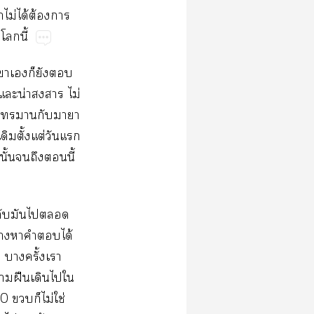
​ไม่​ได้​ต้​​
​​ี้
​​​​​
​​น่​​ไม่​
​​​​​
​ั้​ต่​​​
​ั้​​​​ี้
ู่​​​​​
​​​​​ได้​
​​ั้​​
​ฝื​​​​
​​​ไม่​ใช่​