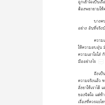
​ข้​​ป็​ื
ต้​​ให้​
​​
ย่​​ี่​
​
ให้​​​ุ่​
​​​ใส่​
​ย่​
​ป็
​​ล้​
ั่​​ให้​​ได้
​​​ต่​ท้​
ื่​ี่​​​