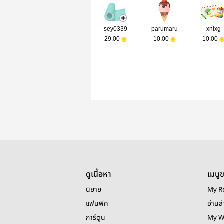
sey0339
parumaru
xnixg
29.00
10.00
10.00
ดูเนื้อหา
เมนู
นิยาย
My R
แฟนฟิค
อ่านล่
การ์ตูน
My W