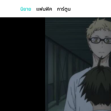
นิยาย
แฟนฟิค
การ์ตูน