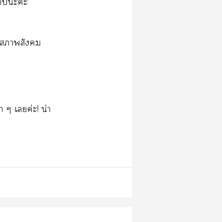
ะะะ
ือาสังคม
 ๆ เค่ะ! น่า