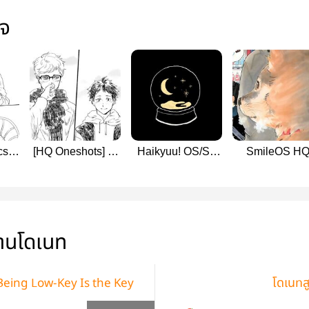
ใจ
cs]
[HQ Oneshots] ณ
Haikyuu! OS/SF
SmileOS H
ther
จุดบรรจบ
(tsukiyama
&more)
่านโดเนท
 Being Low-Key Is the Key
โดเนทส