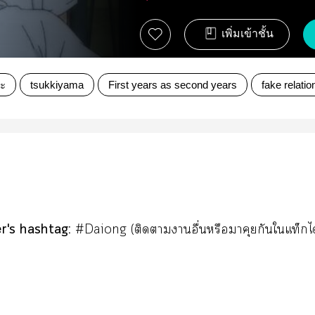
เพิ่มเข้าชั้น
มะ
tsukkiyama
First years as second years
fake relatio
r's hashtag:
#Daiong (ติดาาอื่นหรือาคุยกันใแท็ก