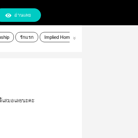
อ่านเลย
nship
รักแรก
Implied Homophobia
Tsukishima Kei
ได้เเะะ