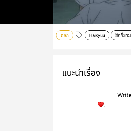
ตลก
Haikyuu
สึกกี้ยา
แนะนำเรื่อง
Write
)