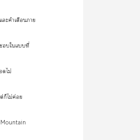
g แะคำเตือนภาย
ะใแที่
็ไม่
่ก็ไม่ค่อย
 Mountain