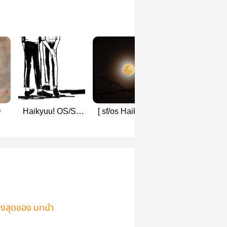
Q
Haikyuu! OS/SF
[ sf/os Haikyuu ]
OS/SF -
(tsukiyama
The moon is
tsukkiyama
&amp;more)
beautiful
ูงสุดของ บทนำ