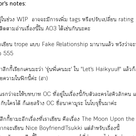
r's notes:
อยู่ใช่วง WIP าะมีาเพิ่ม tags หรือปรับเปลี่ยน ratin
 ติดาอ่านเรื่องนี้ใ
AO3
ได้เช่นกันะะ
เขียน trope แ Fake Relationship าานแล้ว หวังว่า
้อ 555
ว่าสึกกี้เรียกเะว่า 'รุ่นพี่เะ' ใ "Let's Haikyuu!!" แล้วก
าใฟิกนี้ค่ะ (า)
ว่าะให้า OC ที่อยู่ใเรื่องนี้กับตัวะไฮคิวสัก แต
ากับใได้ ก็เสร้าง OC ชื่อาามูะ โโรุขึ้นาค่ะ
สึกกี้าะอีกเรื่องที่เาเขียน คือเรื่อง
The Moon Upon the
าะเขียน Nice Boyfriend!Tsukki แต่สำหรับเรื่องนี้