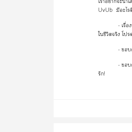
เาาะนำเ
UvUb มีะไติ
- เรื่
ใชีวิตจริง โ
- 
- 
รัก!