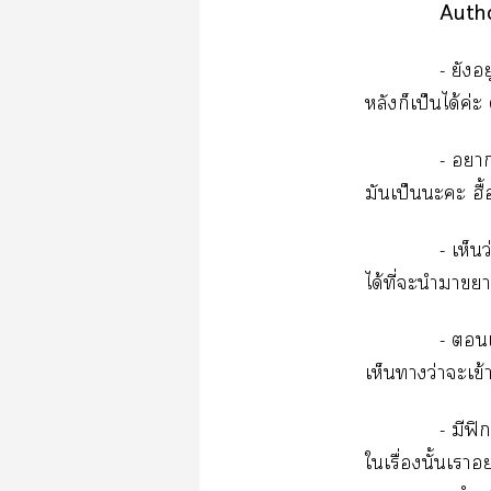
Autho
- ยัง
หลังก็เป็นได้ค่ะ
- า
มันเป็นะะ ฮื
- เห็น
ได้ที่ะนำาา
- แ
เห็นาว่าจะเข้
- มีฟิก
ใเรื่องนั้นเา