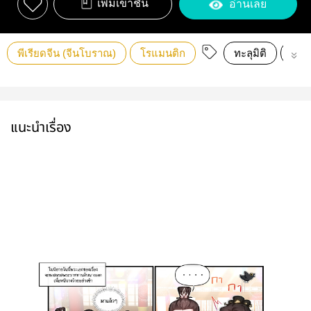
เพิ่มเข้าชั้น
อ่านเลย
พีเรียดจีน (จีนโบราณ)
โรแมนติก
ทะลุมิติ
ย้อน
แนะนำเรื่อง