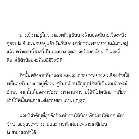
าเข้าาอยู่ใร่างหลิวซูซินาร้ายนิยายเรื่องหนึ่ง
จุดไม่ดี แน่นอยู่แล้ว วันวันเาแต่ก่อกวนะา แน่นอยู่
แล้ว ทว่านี้ร่างนี้เป็นา จุดะต้องเปลี่ยน ข้าแะลี่
ลี่าใช้ตัวน้อยะต้องมีชีวิตที่ดี!
ดังนั้นหลังาที่าาะเอย่างหาเว่เสี่ยงช่วยใช้
หนี้แะรับาาอยู่ที่ ซูซินก็เขียนสัญญาใช้หนี้เป็นาลักษณ์
อักษร านั้นก็าช่องาทำาาายได้ที่ไม่หนักาเพื่อา
เงินใช้หนี้แาแต่งาแบุญคุญ
แะที่สำคัญที่สุดคือต้องทำาให้น้อยพักผ่อนให้า ต้อง
รักษาสมดุลระหว่างาแะาพักผ่อนเาะาติก่อน
ไม่าาทำได้