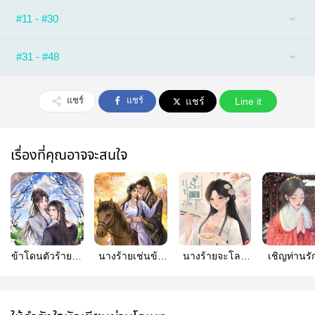
#11 - #30
#31 - #48
แชร์
แชร์
แชร์
Line it
เรื่องที่คุณอาจจะสนใจ
ข้าโดนตัวร้ายตื๊อ
นางร้ายเช่นข้า
นางร้ายจะโลภ
เชิญท่านรั
รัก!
ขออยู่อย่างปลา
มากมิได้
เถิด ข้าเหน
เค็ม
แล้ว *จบ