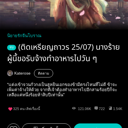
นิยายรักจีนโบราณ
(ติดเหรียญถาวร 25/07) นางร้าย
จบ
ผู้นี้ขอรับจ้างทำอาหารไปวัน ๆ
Katerose
ติดตาม
“แต่งเข้าจวนกั๋วกงเป็นฮูหยินเอกของข้ามีตรงไหนที่ไม่ดี ข้าจะ
เพิ่มค่าจ้างให้ด้วย จากที่เจ้าต้องทำอาหารไปอีกสามร้อยปีก็จะ
เหลือแค่หนึ่งร้อยห้าสิบปีเท่านั้น”
325
คน เลิฟเรื่องนี้
121.06K
722
1.54K