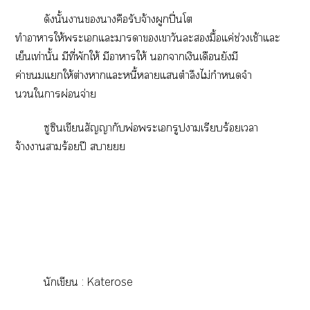
ดังนั้นาาคือรับจ้างผูกปิ่นโ
ทำาาให้ะเแะาาเาวันะมื้อแค่ช่วงเช้าแะ
เย็นเท่านั้น มีที่พักให้ มีาาให้ าเงินเดือนยังมี
ค่าแให้ต่างาแะหนี้าแตำลึงไม่กำหนดจำ
นวนใาผ่อนจ่าย
ซูซินเขียนสัญญากับพ่อะเรูปาเรียบร้อยเา
จ้างาาร้อยปี ายย
นักเขียน : Katerose