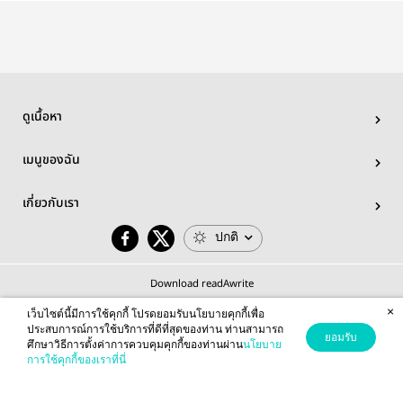
ดูเนื้อหา
เมนูของฉัน
เกี่ยวกับเรา
ปกติ
Download readAwrite
×
เว็บไซต์นี้มีการใช้คุกกี้ โปรดยอมรับนโยบายคุกกี้เพื่อ
ประสบการณ์การใช้บริการที่ดีที่สุดของท่าน ท่านสามารถ
ยอมรับ
ศึกษาวิธีการตั้งค่าการควบคุมคุกกี้ของท่านผ่าน
นโยบาย
© 2026 readAwrite.com by MEB Corporation Public Company Limited
การใช้คุกกี้ของเราที่นี่
This site is protected by reCAPTCHA and the Google
Privacy Policy
and
Terms of Service
apply.