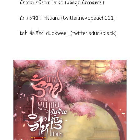
นักานิยาย: Jaiko (แคคุณนักาา)
นักาจิบิ : inktiara (twitter:nekopeach111)
ไโชื่อเรื่อง: duckwee_ (twitter:aduckblack)