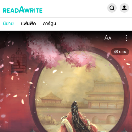
นิยาย
แฟนฟิค
การ์ตูน
48
ตอน