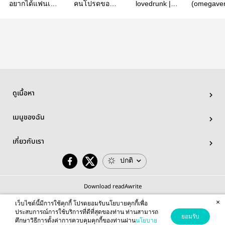
อยากได้แฟนเก่า
คนโปรดของ
lovedrunk |
(omegaver
เพิ่มไหมพี่(มายอา
นาวิน #มายอา
mileapo
หลงใจรัก 
โป)
โป
อาโป
ดูเนื้อหา
เมนูของฉัน
เกี่ยวกับเรา
ปกติ
Download readAwrite
×
เว็บไซต์นี้มีการใช้คุกกี้ โปรดยอมรับนโยบายคุกกี้เพื่อ
ประสบการณ์การใช้บริการที่ดีที่สุดของท่าน ท่านสามารถ
ยอมรับ
ศึกษาวิธีการตั้งค่าการควบคุมคุกกี้ของท่านผ่าน
นโยบาย
© 2026 readAwrite.com by MEB Corporation Public Company Limited