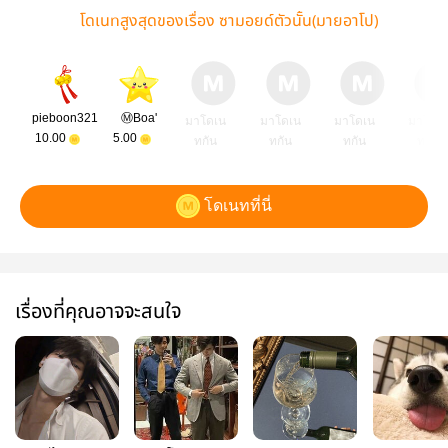
โดเนทสูงสุดของเรื่อง ซามอยด์ตัวนั้น(มายอาโป)
pieboon321
Ⓜ️Boa'
มาโดเน
มาโดเน
มาโดเน
มาโดเ
10.00
5.00
ทกัน
ทกัน
ทกัน
ทกัน
โดเนทที่นี่
เรื่องที่คุณอาจจะสนใจ