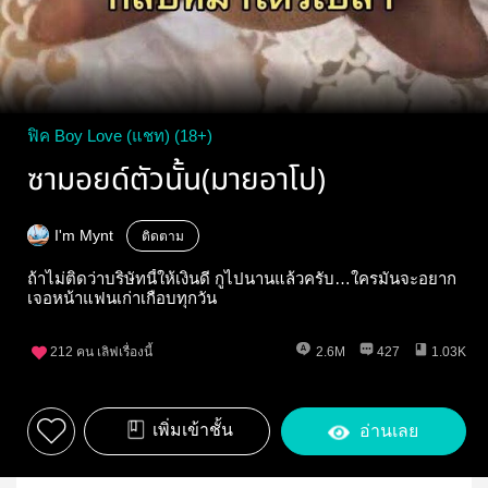
ฟิค Boy Love (แชท) (18+)
ซามอยด์ตัวนั้น(มายอาโป)
I'm Mynt
ติดตาม
ถ้าไม่ติดว่าบริษัทนี้ให้เงินดี กูไปนานแล้วครับ…ใครมันจะอยาก
เจอหน้าแฟนเก่าเกือบทุกวัน
212
คน เลิฟเรื่องนี้
2.6M
427
1.03K
เพิ่มเข้าชั้น
อ่านเลย