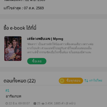
แก้ไขล่าสุด :
07 ส.ค. 2569
ซื้อ e-book ได้ที่นี่
เล่ห์ลวงพยับเมฆ | Mpreg
‘พัตตรา’ เป็นเสาหลักให้น้องสาวเพียงคนเดียว เพราะพ่อ
จากไปแล้ว ส่วนแม่หนีไปอยู่กับสามีใหม่ตั้งแต่ตอนนั้น
เคราะห์ซ้ำกรรมซัดเมื่อโจรขึ้นห้อง ขโมยของมีค่าและ
เงินที่เก็บไว้จ่ายค่าเทอมให้น้องไปจนหมด นั่นจึงเป็นจุด
เริ่มต้น ทำให้พัตตัดสินใจกลืนน้ำลายตัวเอง เขายอม
ซื้อเลย
เปลื้องผ้าต่อหน้า‘เสี่ยเมฆ’ เพื่อแลกกับเงินตรา เรื่องนี้ควร
จะจบลงที่ครั้งเดียว เพราะเสี่ยเมฆไม่ชอบคนไร้
ประสบการณ์และจะไม่เรียกคนเดิม แต่พัตตรากลับได้
สิทธิ์เป็นครั้งที่สอง… "เธอรู้ไหมว่าทำไมฉันต้องเลือกคน
ตอนทั้งหมด (22)
ซื้อทุกตอน
เก่าไปใหม่
มีประสบการณ์" "..." "ฉันไม่ต้องการสานสัมพันธ์กับใคร
ถ้าเธอแยกแยะความรู้สึกไม่ได้ ก็หยุดตั้งแต่ตอนนี้" "พัตรู้
มาก่อนแล้วครับ แต่จะให้พัตเอาเงินเสี่ยฟรี ๆ พัตก็ไม่
#1
สบายใจเหมือนกัน" "เธอแน่ใจ?" "ครับ"
อารัมภบท
********************* #รบกวนอ่านตัวอย่างก่อนสั่งซื้อ#
****แนะนำให้นักอ่านซื้อผ่านเว็บไซต์และระบบแอนดร
22 มิ.ย. 69 00:07
25
3.45K
1885 คำ (8 หน้า)
อยด์ เพราะจะได้ราคาถูกกว่าระบบ ios ค่ะ****