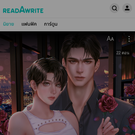
นิยาย
แฟนฟิค
การ์ตูน
22
ตอน