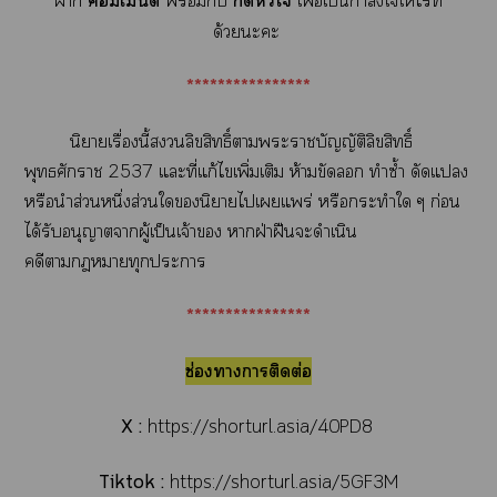
า
เต์
พร้อมกับ
หัวใ
เพื่อเป็นกำลังใให้ไท์
ด้วยะะ
****************
นิยายเรื่องนี้ลิขสิทธิ์าะาบัญญัติลิขสิทธิ์
พุทธศักราช 2537 แะที่แก้ไเพิ่มเติม ห้ามขัด ทำซ้ำ ดัดแ
หรือนำส่วนหนึ่งส่วนในิยายไเแพร่ หรือกระทำใ ๆ ก่อน
ได้รับอนุญาตาผู้เป็นเจ้า าฝ่าฝืนะดำเนิน
คดีาาทุกะา
****************
ช่องาาติดต่อ
X :
https://shorturl.asia/40PD8
Tiktok :
https://shorturl.asia/5GF3M