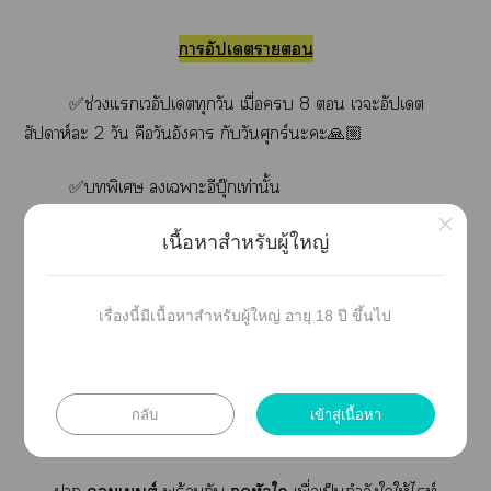
าอัปเดตา
✅ช่วงแเวอัปเตทุกวัน เมื่อ 8  เะอัปเดต
สัปดาห์ะ 2 วัน คือ
วันอังคาร
กับ
วันศุกร์
ะะ🙏🏼
✅
พิเศษ เาะอีบุ๊กเท่านั้น
×
✅อ่านฟรี แต่ะมีาติดเหรียญล่วงหน้า
เนื้อหาสำหรับผู้ใหญ่
าฟรีอ่านวันที่เหรียญ าวันเาที่กำหนดได้เะะ
(เริ่มติดเหรียญที่ 9 แะะปล่อยให้อ่านฟรีสัปดาห์ะ 1 )
เรื่องนี้มีเนื้อหาสำหรับผู้ใหญ่ อายุ 18 ปี ขึ้นไป
✅เมื่อสุดท้ายปล่อยให้อ่านฟรี นับไอีก24ชั่วโมง
ะมีาติดเหรียญาทันทีะะ
กลับ
เข้าสู่เนื้อหา
***********************