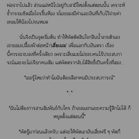
พ่อาไแล้ว ส่วนแม่หนีไอยู่กับสามีใหม่ตั้งแต่นั้น เคราะห์
ซ้ำซัดเมื่อโขึ้นห้อง โมีค่าแะเงินที่เก็บไว้จ่ายค่า
เให้น้องไ
นั่นจึงเป็นจุดเริ่มต้น ทำให้พัตตัดสินใกลืนน้ำาตัวเ
เาเปลื้องผ้าต่อหน้า
‘เสี่ยเ’
เพื่อแกับเงินา เรื่อง
นี้ะที่ครั้งเดียว เาะเสี่ยเไม่ไร้ะกา
รณ์แะะไม่เรียกเดิม แต่พัตากลับได้สิทธิ์เป็นครั้งที่…
“เรู้ไว่าทำไมฉันต้องเลือกมีะการณ์”
“...”
“ฉันไม่ต้องาาสัมพันธ์กับใ ถ้าเแแะารู้สึกไม่ได้ ก็
หยุดตั้งแต่นี้”
“พัตรู้มาก่อนแล้วครับ แต่ะให้พัตเาเงินเสี่ยฟรี ๆ พัตก็