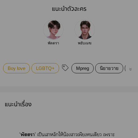
แนะนำตัวละคร
พัตตรา
พยับเมฆ
Boy love
LGBTQ+
Mpreg
นิยายวาย
Boy
แนะนำเรื่อง
‘พัตา’
เป็นเาหลักให้น้องาเพียงเดียว เาะ