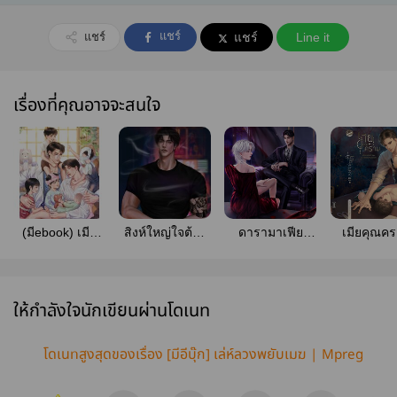
แชร์
แชร์
แชร์
Line it
เรื่องที่คุณอาจจะสนใจ
(มีebook) เมีย
สิงห์ใหญ่ใจต้อง
ดารามาเฟีย
เมียคุณค
อาจารย์หมอขอ
นิ่ง[มี E-Book]
(Mpreg)
(Mpreg
หย่า MPREG
ให้กำลังใจนักเขียนผ่านโดเนท
โดเนทสูงสุดของเรื่อง [มีอีบุ๊ก] เล่ห์ลวงพยับเมฆ | Mpreg