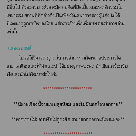
ปีขึ้นไ ตัวะาตัวามีาคิดที่บิดเบี้ยวแะพฤติกรรมไม่
เาะ สถานที่ที่กล่าวถึงเป็นเพียงจินตนาการผู้แต่ง ไม่ได้
มีเาดูถูกาชีพใ แต่กล่าวอ้างเพื่อเพิ่มใาอ่าน
เท่านั้น
แสล์
โใช้วิจารณญาณใาอ่าน าผิดาะาใ
าาติแะให้คำแะนำได้อย่างสุภาพะะ นักเขียนพร้อมรับ
ฟังแะนำไพัฒนาต่อไค่ะ
***********************
**นิยายเรื่องนี้แสุขนิยม แะไม่มีนใา**
**าท่านไม่หรือไม่ถูกจริต าาได้เะะ**
***********************