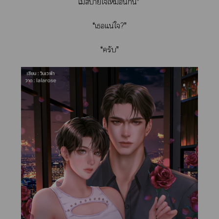
ไม่าใเหมือนกัน”
“เแน่ใ?”
“ครับ”