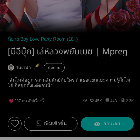
นิยาย Boy Love Party Room (18+)
[มีอีบุ๊ก] เล่ห์ลวงพยับเมฆ | Mpreg
วันเวฬา
ติดตาม
“ฉันไม่ต้องการสานสัมพันธ์กับใคร ถ้าเธอแยกแยะความรู้สึกไม่
ได้ ก็หยุดตั้งแต่ตอนนี้”
287
คน เลิฟเรื่องนี้
52.45K
443
2.3K
เพิ่มเข้าชั้น
อ่านเลย