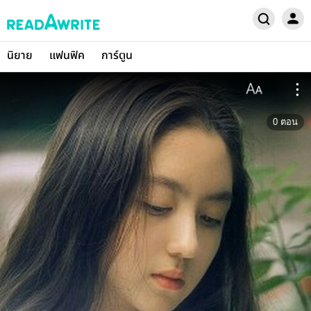
นิยาย
แฟนฟิค
การ์ตูน
0
ตอน