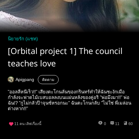
นิยายรัก (แชท)
[Orbital project 1] The council
teaches love
Apigpang
ติดตาม
"ออลลี่หนีเร็ว!!" เสียงตะโกนลั่นของกรินทร์ทำให้ฉันชะงักเมื่อ
กำลังจะฟาดไม้เบสบอลลงบนแผ่นหลังของคู่อริ "พ่อมึงมา!!" พ่อ
ฉัน!? "กูไม่กลัวป๊าจุนซ์หรอกนะ" ฉันตะโกนกลับ "ไม่ใช่ พี่เมล่อน
ต่างหาก!!"
11
คน เลิฟเรื่องนี้
0
11
60