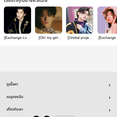
เรื่องที่คุณอาจจะสนใจ
[Exchange Love
[Oh! my girl]
[Orbital project
[Exchange 
4] Hey! lazy girl
Soul in Love
2] Chaotic love
1] Hey! g
youngster Marie
gangste
ดูเนื้อหา
เมนูของฉัน
เกี่ยวกับเรา