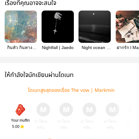
เรื่องที่คุณอาจจะสนใจ
กินหัว กินหาง ,
Nightfall | Jaedo
Night ocean |
ฝากรัก l M
Jaedo
Jaedo
ให้กำลังใจนักเขียนผ่านโดเนท
โดเนทสูงสุดของเรื่อง The vow | Markmin
Your muffin
มาโดเน
มาโดเน
มาโดเน
มาโดเน
มาโดเ
5.00
ทกัน
ทกัน
ทกัน
ทกัน
ทกัน