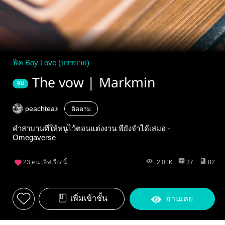
ฟิค Boy Love (บรรยาย)
The vow | Markmin
จบ
peachtea♪
ติดตาม
คำสาบานที่ให้หนูไว้ตอนแต่งงาน พี่ยังจำได้เสมอ -
Omegaverse
23
คน เลิฟเรื่องนี้
2.01K
37
82
เพิ่มเข้าชั้น
อ่านเลย