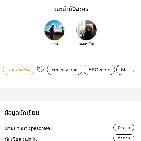
แนะนำตัวละคร
สิงห์
ของขวัญ
วายสเตชั่น
omegaverse
ABOverse
Markmin
ข้อมูลนักเขียน
ติดตาม
นามปากกา :
peachtea♪
ติดตาม
นักเขียน :
aimire