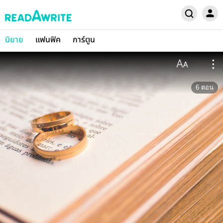
นิยาย
แฟนฟิค
การ์ตูน
6
ตอน