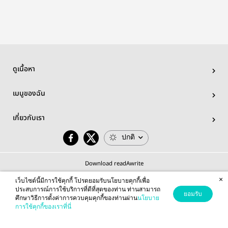
ดูเนื้อหา
เมนูของฉัน
เกี่ยวกับเรา
ปกติ
Download readAwrite
×
เว็บไซต์นี้มีการใช้คุกกี้ โปรดยอมรับนโยบายคุกกี้เพื่อ
ประสบการณ์การใช้บริการที่ดีที่สุดของท่าน ท่านสามารถ
ยอมรับ
ศึกษาวิธีการตั้งค่าการควบคุมคุกกี้ของท่านผ่าน
นโยบาย
© 2026 readAwrite.com by MEB Corporation Public Company Limited
การใช้คุกกี้ของเราที่นี่
This site is protected by reCAPTCHA and the Google
Privacy Policy
and
Terms of Service
apply.