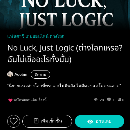
แฟนตาซี เกมออนไลน์ ต่างโลก
No Luck, Just Logic (ต่างโลกเหรอ?
ฉันไม่เชื่ออะไรทั้งนั้น)
Aoobin
ติดตาม
“นิยายแนวต่างโลกที่พระเอกไม่มีพลัง ไม่มีดวง แต่โคตรฉลาด”
รอใครสักคนเลิฟเรื่องนี้
28
0
0
เพิ่มเข้าชั้น
อ่านเลย