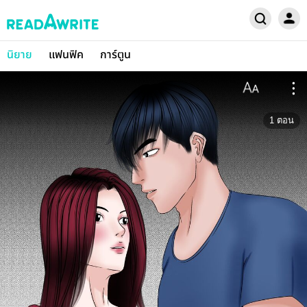
นิยาย
แฟนฟิค
การ์ตูน
1
ตอน