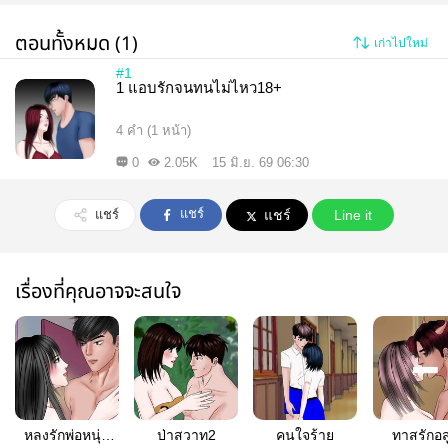
ตอนทั้งหมด (1)
เก่าไปใหม่
#1
1 แอบรักจนทนไม่ไหว18+
4 คำ (1 หน้า)
0
2.05K
15 มิ.ย. 69 06:30
แชร์
แชร์
แชร์
Line it
เรื่องที่คุณอาจจะสนใจ
หลงรักพ่อหนุ่ม
ป่าสวาท2
คนใจร้าย
ทาสรักอส