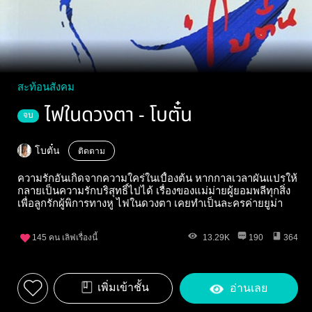
สะท้อนสังคม
ไฟในดวงตา - โบตั๋น
จบ
โบตั๋น
ติดตาม
ความรักอันเกิดจากความใคร่ในเบื้องต้น หากกาลเวลาผันแปรให้
กลายเป็นความรักบริสุทธิ์ไปได้ เรื่องของแม่ม่ายผู้ยอมพลีทุกสิ่ง
เพื่อลูกรักผู้พิการทางหู ไฟในดวงตา เคยทำเป็นละครค่ายยูม่า
145
คน เลิฟเรื่องนี้
13.29K
190
364
เพิ่มเข้าชั้น
อ่านเลย