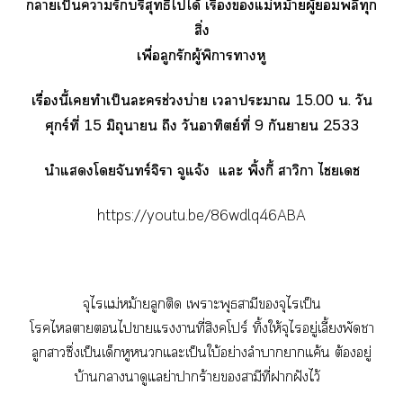
าเป็นารักบริสุทธิ์ไได้ เรื่องแม่หม้ายผู้พลีทุก
สิ่ง
เพื่อลูกรักผู้พิการาหู
เรื่องนี้เทำเป็นะ
ช่วงบ่าย เาะา 15.00 น. วัน
ศุกร์ที่ 15 มิถุนายน ถึง วันอาทิตย์ที่ 9 กันยายน 2533
นำแโจันทร์จิา จูแจ้ง แะ พิ้งกี้ สาวิกา ไเ
https://youtu.be/86wdlq46ABA
จุไรแม่หม้ายลูกติด เาะพุธสามีจุไรเป็น
โไาไาแาที่สิงคโปร์ ทิ้งให้จุไรอยู่เลี้ยงพัดชา
ลูกาซึ่งเป็นเด็กหูหนวกแะเป็นใบ้อย่างลำบากาแค้น ต้องอยู่
บ้านานาดูแย่าาร้ายสามีที่าฝังไว้