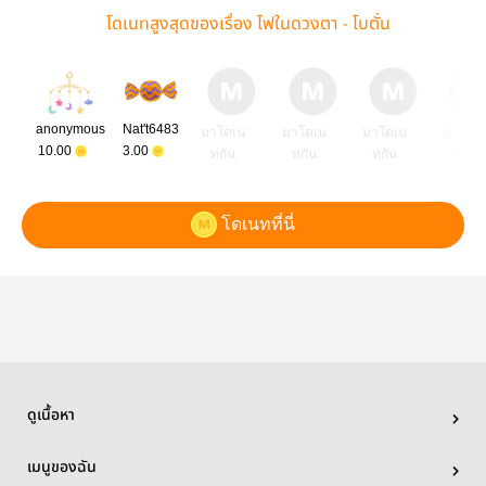
โดเนทสูงสุดของเรื่อง ไฟในดวงตา - โบตั๋น
anonymous
Nat't6483
มาโดเน
มาโดเน
มาโดเน
มาโดเ
10.00
3.00
ทกัน
ทกัน
ทกัน
ทกัน
โดเนทที่นี่
ดูเนื้อหา
เมนูของฉัน