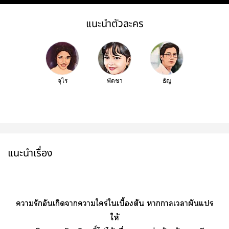
แนะนำตัวละคร
จุไร
พัดชา
ธัญ
แนะนำเรื่อง
ารักอันเกิดาาใคร่ใเบื้องต้น าาเาผันแปร
ให้