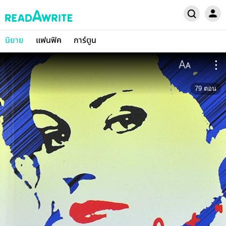
นิยาย
แฟนฟิค
การ์ตูน
79
ตอน