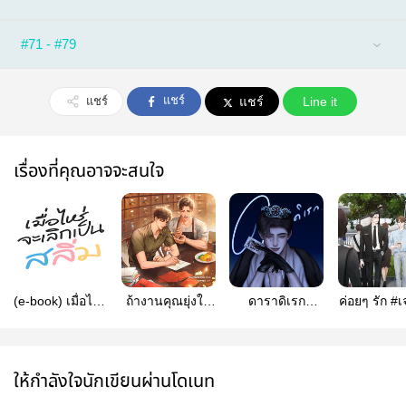
#71 - #79
แชร์
แชร์
แชร์
Line it
เรื่องที่คุณอาจจะสนใจ
(e-book) เมื่อไหร่
ถ้างานคุณยุ่งให้
ดาราดิเรก
ค่อยๆ รัก #เ
จะเลิกเป็นสลิ่ม
ผมดูแลคุณนะ
[omegaverse]
(สนพ.Rose
Publishing)
ให้กำลังใจนักเขียนผ่านโดเนท