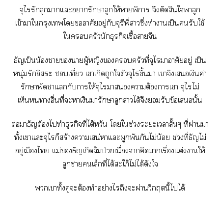
จุไรรักลูกาแะารักษาลูกให้าพิการ จึงตัดสินใพาลูก
เข้าาใกรุงเโอาศัยอยู่กับจุรีพี่าซึ่งทำาเป็นรับใช้
ใครัวนักธุรกิจเชื้อาจีน
ธัญเป็นน้องาาผู้หญิงครัวที่จุไราอาศัยอยู่ เป็น
หนุ่มรักอิสระ เที่ยว เาเกิดถูกใตัวจุไรขึ้นา เาจึงเเงินค่า
รักษาพัดาแกับาให้จุไราาต้องาเา จุไรไม่
เห็นาอื่นที่ะาเงินมารักษาลูกาได้จึงรับข้อเนั้น
ต่อมาธัญต้องไทำธุรกิจที่ไต้หวัน โใช่วงะะเาสั้นๆ ที่ผ่านมา
ทั้งเาแะจุไรก็สร้างาเสน่หาแะผูกพันกันไม่น้อย ช่วงที่ธัญไม่
อยู่เมืองไ แม่ธัญเกิดล้มป่วยเนื่องจากคิดาเรื่องแต่งาให้
ลูกาเล็กที่ได้สะใภ้ไม่ได้ดังใ
เาทั้งคู่ะต้องทำอย่างไรถึงะผ่านวิกฤตนี้ไได้