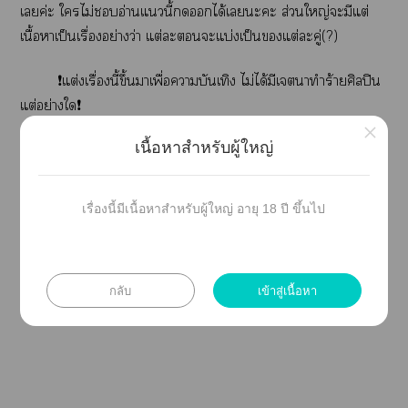
เค่ะ ใไม่อ่านแนี้ได้เะะ ส่วนใหญ่ะมีแต่
เนื้อาเป็นเรื่องอย่างว่า แต่ะะแบ่งเป็นแต่ะคู่(?)
❗️แต่งเรื่องนี้ขึ้นาเพื่อาบันเทิง ไม่ได้มีเาทำร้ายศิลปิน
แต่อย่างใ❗️
×
เนื้อหาสำหรับผู้ใหญ่
❌ มีเนื้อาที่รุนแรง ไม่เาะสำหรับผู้ที่มีอายุไม่ถึง18ปี ❌
เรื่องนี้มีเนื้อหาสำหรับผู้ใหญ่ อายุ 18 ปี ขึ้นไป
คุณทุกคนที่เข้าาอ่านะะ
กลับ
เข้าสู่เนื้อหา