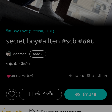
ฟิค Boy Love (บรรยาย) (18+)
secret boy#allten #scb #ซคบ
Monmon
ติดตาม
หนุ่มน้อยลึกลับ
48
คน เลิฟเรื่องนี้
14.05K
54
319
เพิ่มเข้าชั้น
อ่านเลย