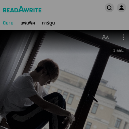
นิยาย
แฟนฟิค
การ์ตูน
1
ตอน