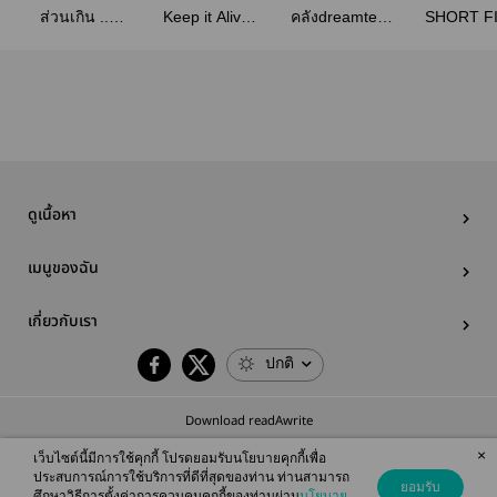
ส่วนเกิน ..
Keep it Alive
คลังdreamten
SHORT FI
(ALLTEN)
(AllxTen)
#NCTDreamxTen
jaeten-tae
doten-win
markte
ดูเนื้อหา
เมนูของฉัน
เกี่ยวกับเรา
ปกติ
Download readAwrite
×
เว็บไซต์นี้มีการใช้คุกกี้ โปรดยอมรับนโยบายคุกกี้เพื่อ
ประสบการณ์การใช้บริการที่ดีที่สุดของท่าน ท่านสามารถ
ยอมรับ
ศึกษาวิธีการตั้งค่าการควบคุมคุกกี้ของท่านผ่าน
นโยบาย