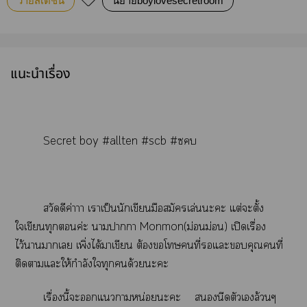
วายสเตชั่น
นิยายboylovesecretroom
แนะนำเรื่อง
Secret boy #allten #scb #ซ
สวัดดีค่าาา เาเป็นนักเขียนมือสมัครเล่นะะ แต่ะตั้ง
ใเขียนทุกค่ะ าาา Monmon(ม่อนม่อน) เปิดเรื่อง
ไว้าาเ เพิ่งได้าเขียน ต้องโคนที่แะคุณคนที่
ติดาแะให้กำลังใทุกด้วยะะ
เรื่องนี้ะแาหน่อยะะ นีดตัวเล้วนๆ