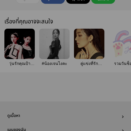
เรื่องที่คุณอาจจะสนใจ
วุ่นรักคุณป้า
#น้องเจนไงคะ
คู่แข่งที่รัก
รวมวันช็
แวมไพร์​
JENRENE
#JenRe
(jenRene)​
ดูเนื้อหา
เมนูของฉัน