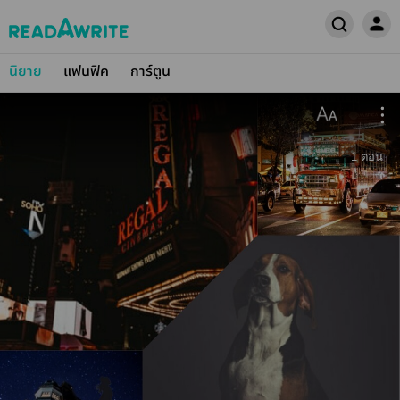
นิยาย
แฟนฟิค
การ์ตูน
1
ตอน