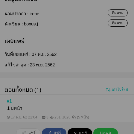
ติดตาม
นามปากกา :
irene
ติดตาม
นักเขียน :
bonus.j
เผยแพร่
วันที่เผยแพร่ :
07 พ.ย. 2562
แก้ไขล่าสุด :
23 พ.ย. 2562
ตอนทั้งหมด (1)
เก่าไปใหม่
#1
1 บทนำ
17 พ.ย. 62 22:04
3
251
1028 คำ (5 หน้า)
แชร์
แชร์
แชร์
Line it