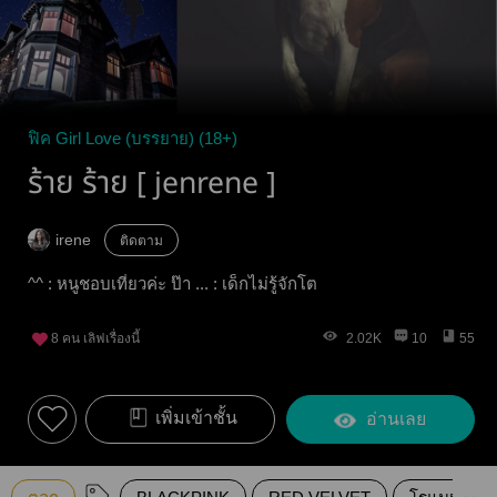
ฟิค Girl Love (บรรยาย) (18+)
ร้าย ร้าย [ jenrene ]
irene
ติดตาม
^^ : หนูชอบเที่ยวค่ะ ป๊า ... : เด็กไม่รู้จักโต
8
คน เลิฟเรื่องนี้
2.02K
10
55
เพิ่มเข้าชั้น
อ่านเลย