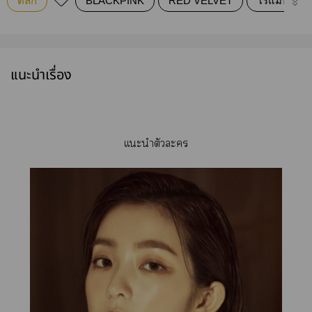
ตลก
BLACKPINK
RED VELVET
โรแมนติก
แนะนำเรื่อง
เเะนำตัวะ