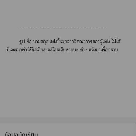
----------------------------------------------------------
รูป ชื่อ าสกุล เเต่งขึ้นาาจิตณาาผู้เเต่ง ไม่ได้
มีเณาทำให้ชื่อเสียงใเสียาะ ค่า~ เเจ้งาเพื่อา
ข้อมูลนักเขียน