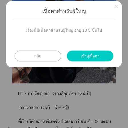
×
เนื้อหาสำหรับผู้ใหญ่
เรื่องนี้มีเนื้อหาสำหรับผู้ใหญ่ อายุ 18 ปี ขึ้นไป
กลับ
เข้าสู่เนื้อหา
Hi ~ i'm จิตญาา วศ์คุณากร (24 ปี)
nickname เนี่ น้า~~😘
ที่บ้านก็ทำอสังหาริมทรัพย์ ะว่าก็.....ใช่! เเต่ฉัน