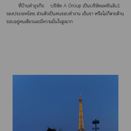
ที่บ้านทำธุรกิจ: บริษัท A Group เป็นบริษัทเเฟชันอับ1
ะเไ ส่วนตัวเป็นทำา เย็นา หรือไม่ก็าด้าน
อยู่เดียวเเะมีามั่นใจสูงา