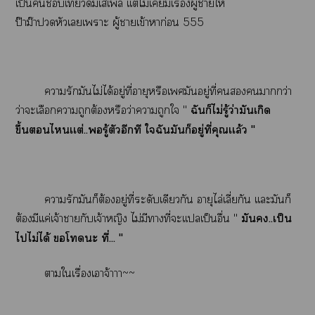
เป็นเที่ยวดื่มเเ เเต่ไม่เมีเรื่องผู้าให้
ป๊าม๊าหัวเเาะ ผู้าเข้าหาก่อน 555
ารักมันไม่ได้อยู่ที่อายุหรือเมันอยู่ที่ากว่า
ว่าะเลือกาถูกต้องหรือว่าาถูกใ "
ฉันก็ไม่รู้ว่ามันเกิด
ขึ้นไเเต่..รู้ตัวอีกที ใฉันมันก็อยู่ที่คุณเเล้ว "
ารักมันก็ต้องอยู่ที่ระดับเดียวกัน อายุไล่เลี่ยกัน เเะมันก็
ต้องมีเเค่เจ้าากับเจ้าหญิง ไม่มีาที่ะเเเป็นอื่น "
มัน..เป็น
ไไม่ได้ โดะ ที่... "
าใเรื่องเาจ้าาา~~