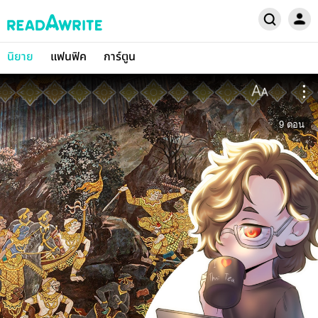
นิยาย
แฟนฟิค
การ์ตูน
9
ตอน