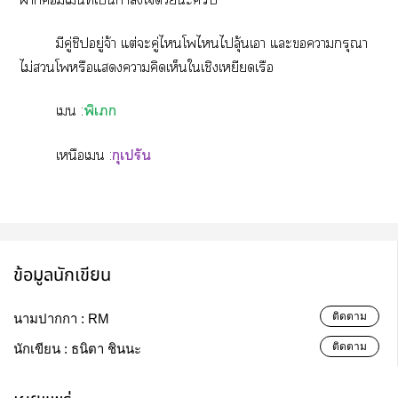
มีคู่ชิปอยู่จ้า แต่ะคู่ไโไไลุ้นเา แะากรุณา
ไม่โหรือแาคิดเห็นใเชิงเหยียดเรือ
เ :
พิเภก
เหนือเ :
กุเปรัน
ข้อมูลนักเขียน
ติดตาม
นามปากกา :
RM
ติดตาม
นักเขียน :
ธนิตา ชินนะ