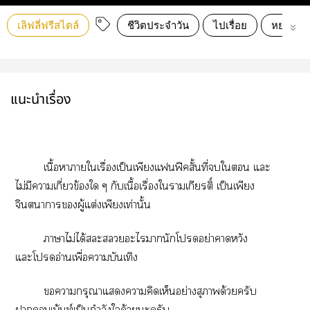
เลิฟลี่ฟรีสไตล์
ชีวิตประจำวัน
ไปเรื่อย
หยาบคาย
แนะนำเรื่อง
เนื้อาาใเรื่องเป็นเพียงแฟิคสั้นที่ใ แะ
ไม่มีาเกี่ยวข้องใ ๆ กับเนื้อเรื่องใรามเกียรติ์ เป็นเพียง
จินตนาการผู้แต่งเพียงเท่านั้น
าาไม่ได้ะะไานักโอย่าาหวัง
แะโอ่านเพื่อาบันเทิง
ากรุณาแาคิดเห็นอย่างสุภาพด้วยครับ
าเม้นท์เป็นกำลังใด้วยะครับ