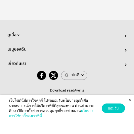
ดูเนื้อหา
เมนูของฉัน
เกี่ยวกับเรา
ปกติ
Download readAwrite
×
เว็บไซต์นี้มีการใช้คุกกี้ โปรดยอมรับนโยบายคุกกี้เพื่อ
ประสบการณ์การใช้บริการที่ดีที่สุดของท่าน ท่านสามารถ
ยอมรับ
ศึกษาวิธีการตั้งค่าการควบคุมคุกกี้ของท่านผ่าน
นโยบาย
© 2026 readAwrite.com by MEB Corporation Public Company Limited
การใช้คุกกี้ของเราที่นี่
This site is protected by reCAPTCHA and the Google
Privacy Policy
and
Terms of Service
apply.