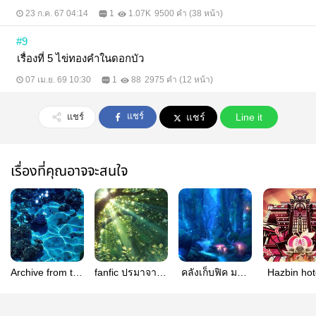
23 ก.ค. 67 04:14
1
1.07K
9500 คำ (38 หน้า)
#9
เรื่องที่ 5 ไข่ทองคำในดอกบัว
07 เม.ย. 69 10:30
1
88
2975 คำ (12 หน้า)
แชร์
แชร์
แชร์
Line it
เรื่องที่คุณอาจจะสนใจ
Archive from the
fanfic ปรมาจารย์
คลังเก็บฟิค มหา
Hazbin hot
Deep
ลัทธิมาร (รวม
ศึกคนชนเทพ
Helluvab
Ocean|pressure
เรือผี)
Fanfic
(Roblox)