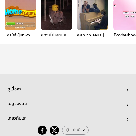
os/sf (junwon)
ดาวน์ปลอบเหม (
wan no seua | สุ
Brotherhood
#เล่นด่านนี้ให้
haowon )
นวร
แจนอย่าม
หน่อย
shuawo
ดูเนื้อหา
เมนูของฉัน
เกี่ยวกับเรา
ปกติ