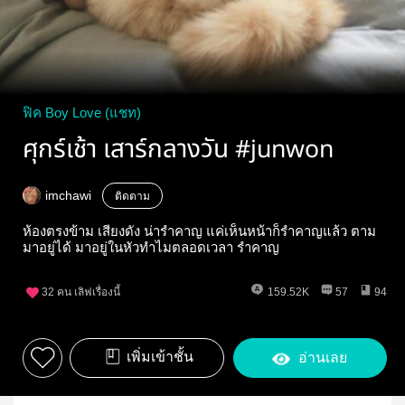
ฟิค Boy Love (แชท)
ศุกร์เช้า เสาร์กลางวัน #junwon
imchawi
ติดตาม
ห้องตรงข้าม เสียงดัง น่ารำคาญ แค่เห็นหน้าก็รำคาญแล้ว ตาม
มาอยู่ได้ มาอยู่ในหัวทำไมตลอดเวลา รำคาญ
32
คน เลิฟเรื่องนี้
159.52K
57
94
เพิ่มเข้าชั้น
อ่านเลย