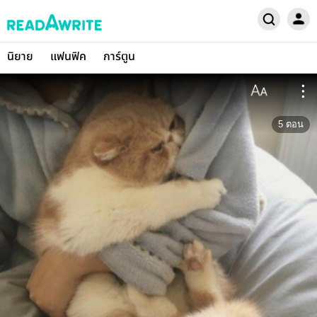
นิยาย
แฟนฟิค
การ์ตูน
5
ตอน