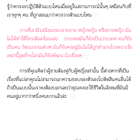
ู้​ว่​​​ปิั​​​​ื่​ู่​​​ณ์​ั้​​​ี่​
​​​ี่​​​​ว่​​​​​
​ี่​​​​​​​​​​​​​​
ไม่​ได้​​ให้​​​ร้​ ​ ​​​​​ป็​​​​​
ป็​​​ต่​​​​​ู่​​ไม่​ได้​​​​​ิ่​
ล่​ี้​​ท้​​​​​​​ื่
​ี่​​​ว่​ู้​​ต้​ู่​​ู้ิ่ท่​ั้​ี้​ต่​​ี่​ป็​
ื่​ี่​​​ไม่​​​​​​​​​​​​ื่​ได้​
ถ้​ป็​​ั้​​​ต้​​​ว่​​​​ใช้​ี​​​ี่​​​
​ู่​​ว่​ึ่​​​ล้​ล่