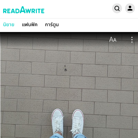
นิยาย
แฟนฟิค
การ์ตูน