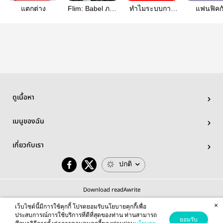
แตกต่าง
Flim: Babel ภาย
ทำไมระบบการ
แฟนฟิคก
ใต้ความแตกต่าง
ศึกษาไทยจึง
ลิขสิทธิ์..ผ
คือความเป็น
พัฒนาช้า?
ไหน..ยังไงก
มนุษย์
ดูเนื้อหา
เมนูของฉัน
เกี่ยวกับเรา
ปกติ
Download readAwrite
×
เว็บไซต์นี้มีการใช้คุกกี้ โปรดยอมรับนโยบายคุกกี้เพื่อ
ประสบการณ์การใช้บริการที่ดีที่สุดของท่าน ท่านสามารถ
ยอมรับ