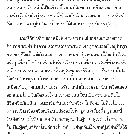
​​ิ่​ล่​ี้​ป็​ื่​ื้​​ี่​​​​​​ข้​
ต่​​ู้​ว่​​​ู่​​ั้​ี่​​​​ร้​​ย่​ื่​​
ให้​​​ู่​​​ี้​ร่​​ได้​​ี่​​ปั​น้​ี่​
​ี้​​ป็​​ื่​ึ่​ี่​​​​ร้​​​​
​​​​​​​​​​​​​​​ู่​​​
ช่​​ี​ั้​ต่​​​​​​​​ู้​ว่​​ล่​ี้​​ู่​​​
​ื่​ข้​บ้​ื่​​ห้​​ุ่​ื่​​​ี่​​​​
น้​​​​​​ล่​ั้​ู่​​​ช่​ี​​​​ั้​ไม่​
ได้​ป็​ิ่​ี่​น์​ล้​​ว่​​ล่​ั้​​​​​ี​ี่​
​​​​​​​​ี่​​ล่​ั้​​​ป็​​​
​​​​​​​​​​ี้​​ป็​​​​​
ี​​​ป็​​​​​​​​​​ไม่​ต้​​​
​​​ร้​​ปี่​​​ญ่​ค่​ื่​ื้​​ค่​ี้​
​​ป็​​ี่​​​ถ้​​ว่​​ป็​ู้​​​ต้​ใส่​​
ั้ป็​ู้​​​ต้​ใส่​ค่​​ ​ต่​​​ี้​​​​ิ์​ใส่​ได้​