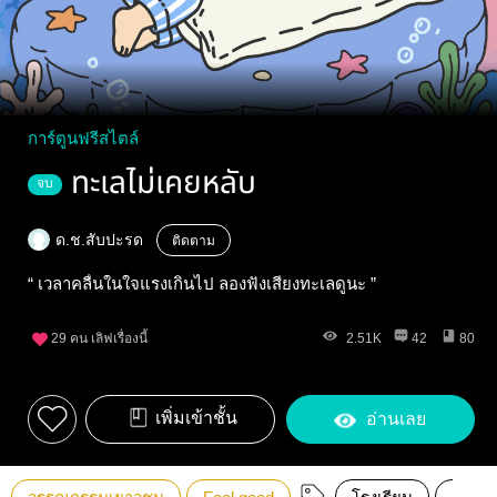
การ์ตูนฟรีสไตล์
ทะเลไม่เคยหลับ
จบ
ด.ช.สับปะรด
ติดตาม
“ เวลาคลื่นในใจแรงเกินไป ลองฟังเสียงทะเลดูนะ ”
29
คน เลิฟเรื่องนี้
2.51K
42
80
เพิ่มเข้าชั้น
อ่านเลย