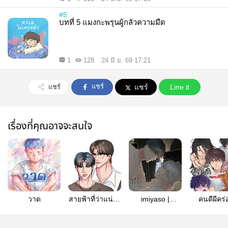
#5
บทที่ 5 แมงกะพรุนผู้กลัวความมืด
1
128
24 มิ.ย. 69 17:21
แชร์
แชร์
แชร์
Line it
เรื่องที่คุณอาจจะสนใจ
วาด
สายฟ้าที่ว่าแน่ยัง
imiyaso |
คนดีผีคร่
แพ้ให้กับหมอ |
เซอร์วิสแบบสับๆ
ธันวาสายฟ้า