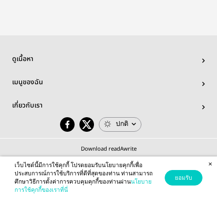
ดูเนื้อหา
เมนูของฉัน
เกี่ยวกับเรา
ปกติ
Download readAwrite
×
เว็บไซต์นี้มีการใช้คุกกี้ โปรดยอมรับนโยบายคุกกี้เพื่อ
ประสบการณ์การใช้บริการที่ดีที่สุดของท่าน ท่านสามารถ
ยอมรับ
ศึกษาวิธีการตั้งค่าการควบคุมคุกกี้ของท่านผ่าน
นโยบาย
© 2026 readAwrite.com by MEB Corporation Public Company Limited
การใช้คุกกี้ของเราที่นี่
This site is protected by reCAPTCHA and the Google
Privacy Policy
and
Terms of Service
apply.