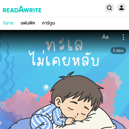
นิยาย
แฟนฟิค
การ์ตูน
5
ตอน