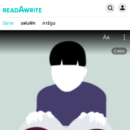
นิยาย
แฟนฟิค
การ์ตูน
2
ตอน