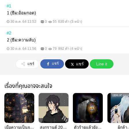
#1
1 (ธีม:อ้อมกอด)
30 ต.ค. 64 11:52
0
55
630 คำ (3 หน้า)
#2
2 (ธีม:ความลับ)
30 ต.ค. 64 11:56
0
79
992 คำ (4 หน้า)
แชร์
แชร์
แชร์
Line it
เรื่องที่คุณอาจจะสนใจ
เมื่อความเป็นจริง
สงกรานต์ 2020
ตัวร้ายแล้วยังไง
ผู้กล้า