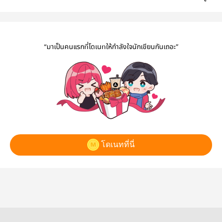
ไม่เหมือนใน
[[SONGKRAN
ข้าก็คือข้า
แห่งVana
นิทาน [WHEN
Days 2020]]
#เรื่องบังเ
THE
#Readtob
FAIRLYTALE ,
“มาเป็นคนแรกที่โดเนทให้กำลังใจนักเขียนกันเถอะ”
ISN'T REAL]
โดเนทที่นี่