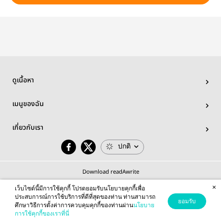
ดูเนื้อหา
เมนูของฉัน
เกี่ยวกับเรา
ปกติ
Download readAwrite
×
เว็บไซต์นี้มีการใช้คุกกี้ โปรดยอมรับนโยบายคุกกี้เพื่อ
ประสบการณ์การใช้บริการที่ดีที่สุดของท่าน ท่านสามารถ
ยอมรับ
ศึกษาวิธีการตั้งค่าการควบคุมคุกกี้ของท่านผ่าน
นโยบาย
© 2026 readAwrite.com by MEB Corporation Public Company Limited
การใช้คุกกี้ของเราที่นี่
This site is protected by reCAPTCHA and the Google
Privacy Policy
and
Terms of Service
apply.