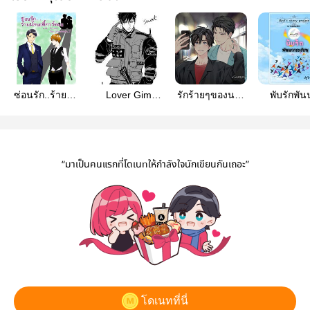
ซ่อนรัก..ร้ายนัก
Lover Gim
รักร้ายๆของนาย
พับรักพัน
บอดี้การ์ดผม
Reaper
หรือเปล่า
กระเรียน (B
Story Proj
“มาเป็นคนแรกที่โดเนทให้กำลังใจนักเขียนกันเถอะ”
โดเนทที่นี่