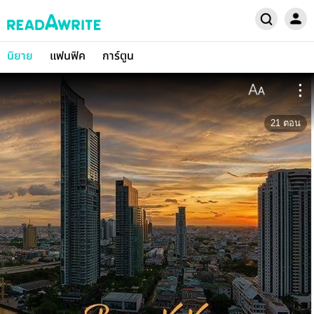
นิยาย
แฟนฟิค
การ์ตูน
21
ตอน