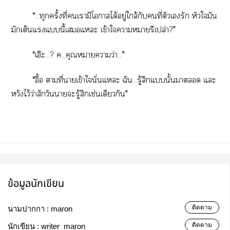
“...ทุกครั้งที่เามีโาได้อยู่ใกล้กับคนที่ตัวเรัก หัวใมัน
มักเต้นแแนี้เแะ เข้าใาารึเปล่า?”
“เอ๊ะ...? ค...คุณหมายความว่า...”
“อื้อ ตามที่าเข้าในั่นแะ ฉัน...รู้สึกแนั้นา แะ
หวังไว้ว่าสักวันาะรู้สึกเช่นเดียวกัน”
ข้อมูลนักเขียน
ติดตาม
นามปากกา :
maron
ติดตาม
นักเขียน :
writer_maron