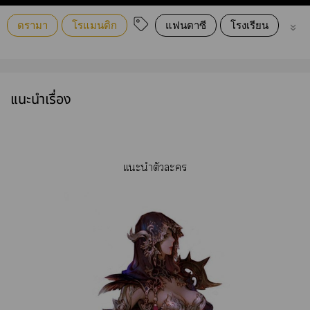
ดรามา
โรแมนติก
แฟนตาซี
โรงเรียน
18+
แนะนำเรื่อง
เเะนำตัวะ