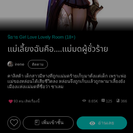
นิยาย Girl Love Lovely Room (18+)
เเม่เลี้ยงฉันคือ....เเม่มดผู้ชั่วร้าย
irene
ติดตาม
คาลิสต้า เด็กสาวมีหางที่ถูกเเม่มดร้ายเก็บมาตั้งเเต่เด็ก เพราะพ่อ
เเม่ของหล่อนได้เสียชีวิตลง หล่อนจึงถูกเก็บเเล้วถูกพามาเลี้ยงยัง
เมืองเเห่งเเม่มดที่ชื่อว่า ซาเลม
93
คน เลิฟเรื่องนี้
8.65K
125
366
เพิ่มเข้าชั้น
อ่านเลย