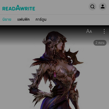
นิยาย
แฟนฟิค
การ์ตูน
2
ตอน