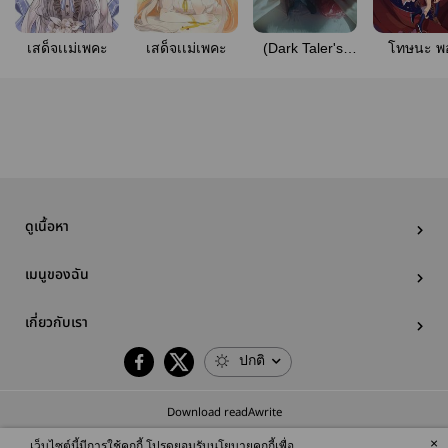
เสด็จเเม่เพคะ
เสด็จเเม่เพคะ
(Dark Taler's)
โทษนะ พอ
MY Witch เเม่มด
ไม่ใช่นางร
ของข้า
ดูเนื้อหา
เมนูของฉัน
เกี่ยวกับเรา
ปกติ
Download readAwrite
×
เว็บไซต์นี้มีการใช้คุกกี้ โปรดยอมรับนโยบายคุกกี้เพื่อ