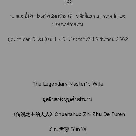
เเล้ว
ณ ะนี้ได้แเสร็จเรียบร้อยเเล้ว เหลือขั้นาา เเะ
บรรณาธิการเล่ม
ชุดแ 
3 เล่ม (เล่ม 1 – 3) เปิดวันที่ 15 ธันวา 2562
The Legendary Master’ s Wife
ฮูหยินแห่งบุรุษใตำา
《
传说之主的夫人》
Chuanshuo Zhi Zhu De Furen
เขียน
尹琊
(Yun Ya)