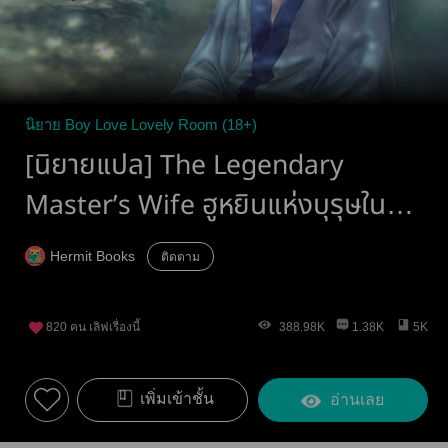
นิยาย Boy Love Lovely Room (18+)
[นิยายแปล] The Legendary
Master’s Wife ฮูหยินแห่งบุรุษใน
ตำนาน《传说之主的夫人》
Hermit Books
ติดตาม
=ตัวอย่างทดลองอ่าน=
820
คน เลิฟเรื่องนี้
388.98K
1.38K
5K
เพิ่มเข้าชั้น
อ่านเลย