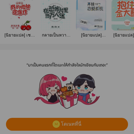
[นิยายแปล] เชอร์
กลายเป็นหวาน
[นิยายแปล]
[นิยายแปล]
รี่ของผมจะ
ใจในหนังสยอง
ระบบกอบกู้รัก :
ขาทองคำนั้
ระเบิดในวันสิ้น
ขวัญ (นิยายแปล
Turn on the
ของผม [Yao
โลก [Yaoi/BL]
BL)
Love System
“มาเป็นคนแรกที่โดเนทให้กำลังใจนักเขียนกันเถอะ”
โดเนทที่นี่