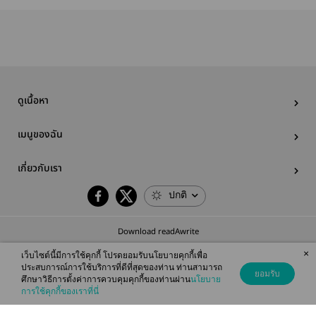
ดูเนื้อหา
เมนูของฉัน
เกี่ยวกับเรา
ปกติ
Download readAwrite
×
เว็บไซต์นี้มีการใช้คุกกี้ โปรดยอมรับนโยบายคุกกี้เพื่อ
ประสบการณ์การใช้บริการที่ดีที่สุดของท่าน ท่านสามารถ
ยอมรับ
ศึกษาวิธีการตั้งค่าการควบคุมคุกกี้ของท่านผ่าน
นโยบาย
© 2026 readAwrite.com by MEB Corporation Public Company Limited
การใช้คุกกี้ของเราที่นี่
This site is protected by reCAPTCHA and the Google
Privacy Policy
and
Terms of Service
apply.