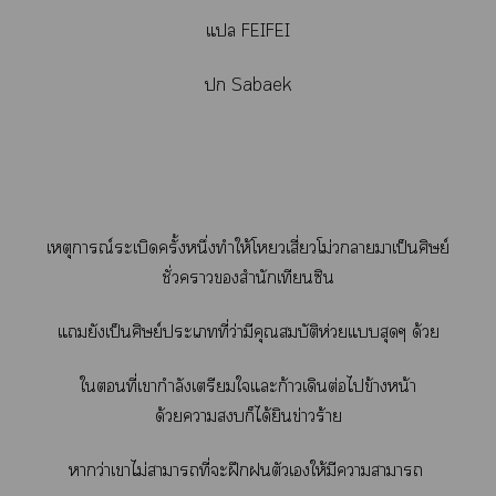
แ
FEIFEI

Sabaek
เหตุการณ์ระเบิดครั้งหนึ่งทำให้โวเสี่ยวโม่าาเป็นศิษย์
ชั่วาสำนักเทียนซิน
แยังเป็นศิษย์ะเที่ว่ามีคุณสมบัติห่วยแสุดๆ ด้วย
ใที่เากำลังเตรียมใแะก้าวเดินต่อไข้างหน้า
ด้วยาก็ได้ยินข่าวร้าย
าว่าเาไม่าาที่ะฝึกตัวเให้มีาาา