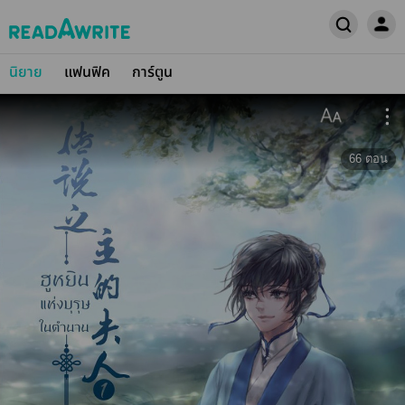
นิยาย
แฟนฟิค
การ์ตูน
66
ตอน