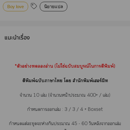
Boy love
นิยายแปล
แนะนำเรื่อง
*ตัวอย่างอ่าน (ไม่ใช่ฉบับสมบูรณ์ใาตีพิมพ์)
ตีพิมพ์ฉบับาาไ โ สำนักพิมพ์เร์มิท
จำนวน
10 เล่ม (จำนวนหน้าะา 400+ / เล่ม)
กำหนดาเล่ม :
3 / 3 / 4 + Boxset
กำหนดเเต่ะชุดะห่างกันะา
45 - 60 วันหลังาเล่ม