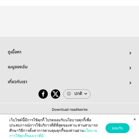
มหาสมุทร |
น่ารัก | องนีเอล
หนาว
Ongniel​
ดูเนื้อหา
เมนูของฉัน
เกี่ยวกับเรา
ปกติ
Download readAwrite
×
เว็บไซต์นี้มีการใช้คุกกี้ โปรดยอมรับนโยบายคุกกี้เพื่อ
ประสบการณ์การใช้บริการที่ดีที่สุดของท่าน ท่านสามารถ
ยอมรับ
ศึกษาวิธีการตั้งค่าการควบคุมคุกกี้ของท่านผ่าน
นโยบาย
© 2026 readAwrite.com by MEB Corporation Public Company Limited
การใช้คุกกี้ของเราที่นี่
This site is protected by reCAPTCHA and the Google
Privacy Policy
and
Terms of Service
apply.