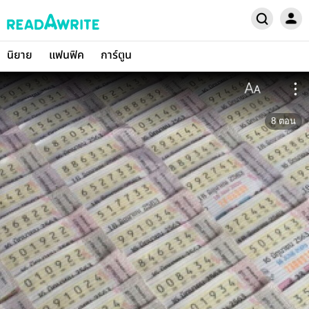
นิยาย
แฟนฟิค
การ์ตูน
8
ตอน