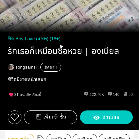
ฟิค Boy Love (แชท) (18+)
รักเธอก็เหมือนซื้อหวย | องเนียล
songsamsi
ติดตาม
ชีวิตมีงวดหน้าเสมอ
31
คน เลิฟเรื่องนี้
122.76K
140
90
เพิ่มเข้าชั้น
อ่านเลย