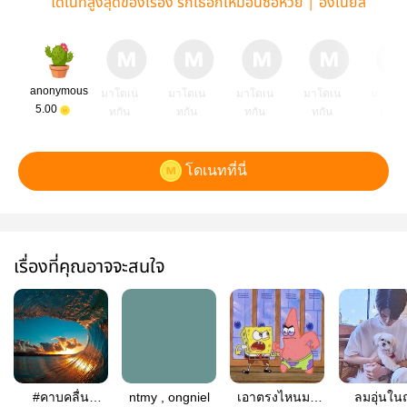
โดเนทสูงสุดของเรื่อง รักเธอก็เหมือนซื้อหวย | องเนียล
anonymous
มาโดเน
มาโดเน
มาโดเน
มาโดเน
มาโดเ
5.00
ทกัน
ทกัน
ทกัน
ทกัน
ทกัน
โดเนทที่นี่
เรื่องที่คุณอาจจะสนใจ
#คาบคลื่น
ntmy , ongniel
เอาตรงไหนมา
ลมอุ่นในฤ