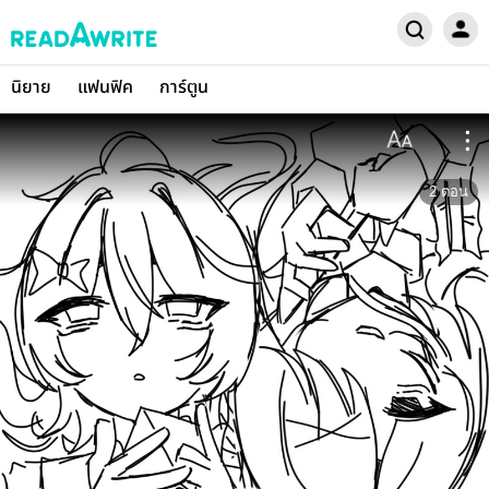
นิยาย
แฟนฟิค
การ์ตูน
2
ตอน