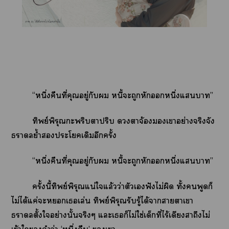
“หนึ่งคืนที่คุณอยู่กับ หนี้ะถูกหักหนึ่งแา”
ทิพย์พิรุณกะพริบาปริบ าจ้องเาอย่างจริงจัง
าย้ำะโเดิมอีกครั้ง
“หนึ่งคืนที่คุณอยู่กับ หนี้ะถูกหักหนึ่งแา”
ครั้งนี้ทิพย์พิรุณแน่ใแล้วว่าตัวเฟังไม่ผิด ทั้งพูดก็
ไม่ได้แค่ะเเล่น ทิพย์พิรุณรับรู้ได้าาาเา
าตั้งใอย่างนั้นจริงๆ แะเก็ไม่ใช่เด็กที่ไร้เดียงสาถึงไม่