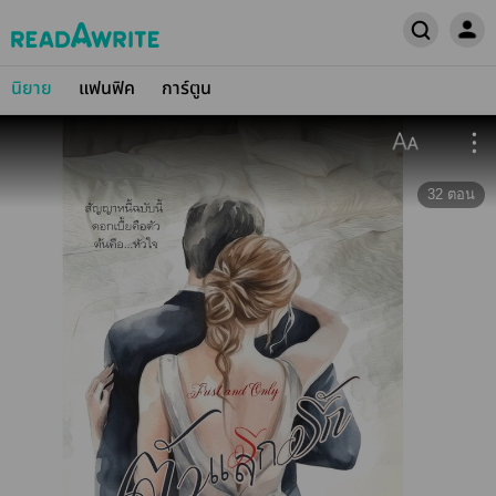
นิยาย
แฟนฟิค
การ์ตูน
32
ตอน