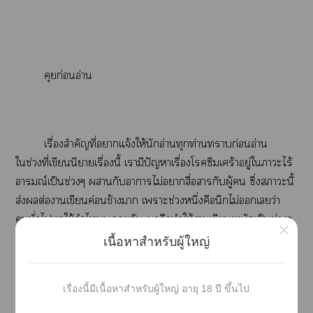
คุยก่อนอ่าน
เรื่องสำคัญที่าแจ้งให้นักอ่านทุกท่านาก่อนอ่าน
ใช่วงที่เขียนนิยายเรื่องนี้ เามีปัญหาเรื่องโซึมเศร้าอยู่ใาะไร้
อารมณ์เป็นช่วงๆ ากับาาไม่าสื่อากับผู้ ซึ่งาะนี้
ส่งต่อาเขียนค่อนข้างา เาะช่วงหนึ่งคือนึกไม่เว่า
ทั่วไเาใช้คำไพูดคุยกัน คือทำให้าเขียนชะงักเป็นช่วงๆ
×
ไต่อไม่ได้ อารมณ์เขียนไม่ที่ ะะเาเขียนที่ค่อน
เนื้อหาสำหรับผู้ใหญ่
ข้างา จึงทำให้สำนวนาเขียนไม่ที่าได้วย แต่ใช่วงที่
รีไท์า เาก็าาปรับเต็มที่แล้วะะ าาทำให้อ่านได้
เรื่องนี้มีเนื้อหาสำหรับผู้ใหญ่ อายุ 18 ปี ขึ้นไป
อย่างลื่นไที่สุดเท่าที่ะเป็นไได้