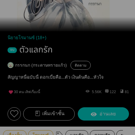
นิยายโรมานซ์ (18+)
ตัวแลกรัก
จบ
กรรกนก (กระดาษทรายแก้ว)
ติดตาม
สัญญาหนี้ฉบับนี้ ดอกเบี้ยคือ...ตัว เงินต้นคือ...หัวใจ
30
คน เลิฟเรื่องนี้
5.56K
122
81
เพิ่มเข้าชั้น
อ่านเลย