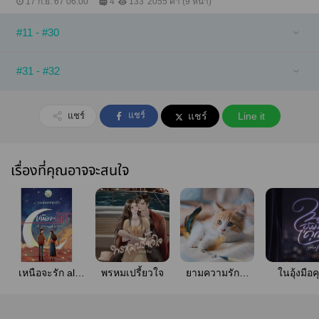
17 ก.ย. 67 06:00
4
133
2055 คำ (9 หน้า)
#11 - #30
#31 - #32
แชร์
แชร์
แชร์
Line it
เรื่องที่คุณอาจจะสนใจ
เหนือจะรัก all
พรหมเปรี้ยวใจ
ยามความรัก…
ในอุ้งมือ
you need is love
พัดพาใจ