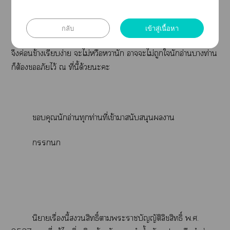
แะาตั้งใเาตั้งแต่เริ่มเขียนนิยายเรื่องนี้คือเน้น
ไที่าสัมพันธ์ระหว่างะเาเเป็นหลัก ไม่ได้เน้นหนัก
กลับ
เข้าสู่เนื้อหา
ไาพล็อตเรื่องหรือาม่าเค้นอารมณ์ะไอยู่แล้ว ดังนั้นเนื้อา
จึงค่อนข้างเรียบง่าย ะไม่หวือหวานัก าะไม่ถูกในักอ่านาท่าน
ก็ต้องอภัยไว้ ณ ที่นี้ด้วยะะ
คุณนักอ่านทุกท่านที่เข้าานับสนุนาน

นิยายเรื่องนี้สิทธิ์าะาบัญญัติลิขสิทธิ์ พ.ศ.