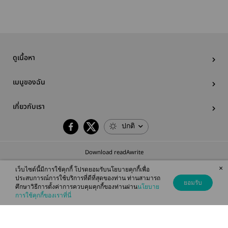
ดูเนื้อหา
เมนูของฉัน
เกี่ยวกับเรา
ปกติ
Download readAwrite
×
เว็บไซต์นี้มีการใช้คุกกี้ โปรดยอมรับนโยบายคุกกี้เพื่อ
ประสบการณ์การใช้บริการที่ดีที่สุดของท่าน ท่านสามารถ
ยอมรับ
ศึกษาวิธีการตั้งค่าการควบคุมคุกกี้ของท่านผ่าน
นโยบาย
© 2026 readAwrite.com by MEB Corporation Public Company Limited
การใช้คุกกี้ของเราที่นี่
This site is protected by reCAPTCHA and the Google
Privacy Policy
and
Terms of Service
apply.