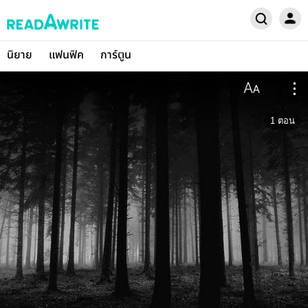
นิยาย
แฟนฟิค
การ์ตูน
1
ตอน