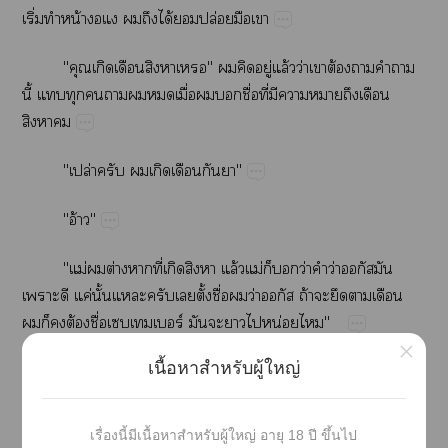
ิ่​​น้​​​​ได้​​ปล่​​
"​​​​​"​​​ู่​ล้​ว่​​ต้​​​​
ี้​​​​​​​ื่​​​ื่​ี่​​​​​​

"ปล่​​​​​​"
"อ้"
"ม่​​ต่​​ี่​​​​ล้​ม่​​​ว่​​ว่​
​​ค่​ั้​​​​ั้​ื่​​ว่​ถ้​​​​​
​​​ต้​ื่​ร์​​​​​น่​"
×
เนื้อหาสำหรับผู้ใหญ่
​ิ้​​​ปิ​​
"ื่​ย่​​​​ป็​​​​​​ั้"
เรื่องนี้มีเนื้อหาสำหรับผู้ใหญ่ อายุ 18 ปี ขึ้นไป