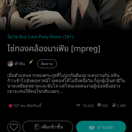
นิยาย Boy Love Party Room (18+)
โซ่ทองคล้องมาเฟีย [mpreg]
ต้าจิน
ติดตาม
เมื่อตัวแทนจากสองตระกูลที่ไม่ถูกกันต้องมาแต่งงานกัน หลิน
ก้าวเข้าไปยังคฤหาสน์โวลคอฟได้ไม่ถึงหนึ่งวัน ก็ถูกผู้เป็นสามีใน
นามเหยียดหยามและขับไล่ แต่ไหนเลยคนงามผู้เย่อหยิ่งอย่าง
เขาจะทนให้คนโขกสับเฉยๆ...
337
คน เลิฟเรื่องนี้
74.61K
520
3.38K
เพิ่มเข้าชั้น
อ่านเลย