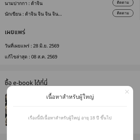
ติดตาม
นามปากกา :
ต้าจิน
ติดตาม
นักเขียน :
ต้าจิน จิน จิน จิน...
เผยแพร่
วันที่เผยแพร่ :
28 มิ.ย. 2569
แก้ไขล่าสุด :
08 ส.ค. 2569
ซื้อ e-book ได้ที่นี่
×
เนื้อหาสำหรับผู้ใหญ่
[mpreg] โซ่ทองคล้องมาเฟีย
หลิน คุณชายตระกูลมาเฟียเชื้อสายจีนผู้สง่างามราวกับ
ภาพวาด ชีวิตพลิกผันเพราะโดนคุณปู่ผลักไสให้ไปแต่ง
กับผู้นำแก๊งศัตรูอย่าง อาชา โวลคอฟ เขาถูกคนใน
เรื่องนี้มีเนื้อหาสำหรับผู้ใหญ่ อายุ 18 ปี ขึ้นไป
ครอบครัวตราหน้าว่าเป็นเพียงชายท้องได้ไร้ค่า สมควร
แล้วที่จะต้องถูกส่งตัวไปบำเรอซุกซ่อนใต้ร่างของบอส
ซื้อเลย
แก๊งศัตรูเพื่อสงบศึก ซ้ำร้ายผู้ที่ได้ชื่อว่าเป็นสามียังไม่
ต้อนรับเขา ตั้งแต่คืนแรกที่หลินก้าวเข้าบ้านก็ต้องพบเจอ