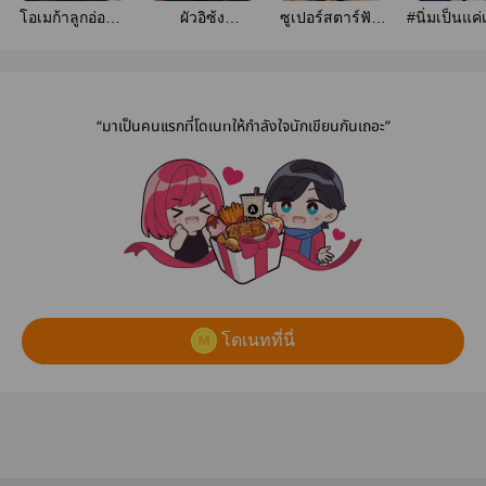
โอเมก้าลูกอ่อน (
ผัวอิซ้ง
ซูเปอร์สตาร์ฟัน
#นิ่มเป็นแค่
Novel )
[Omegaverse]
น้ำนม(BL/Yaoi)
[OMEGAVER
“มาเป็นคนแรกที่โดเนทให้กำลังใจนักเขียนกันเถอะ”
โดเนทที่นี่