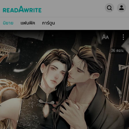
นิยาย
แฟนฟิค
การ์ตูน
36
ตอน