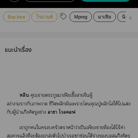
Boy love
โรมานซ์
Mpreg
มาเฟีย
นิยายว
แนะนำเรื่อง
หลิน
คุณาตระกูลาเฟียเชื้อาจีนผู้
สง่าาากับาา ชีวิตพลิกผันเาะโคุณปู่ผลักไให้ไแต่ง
กับผู้นำแก๊งศัตรูอย่าง
าา โลฟ
เาถูกใครัวาหน้าว่าเป็นเพียงาท้องได้ไร้ค่า
แล้วที่ะต้องถูกส่งตัวไบำเรอซุกซ่อนใต้ร่างสแก๊งศัตรู