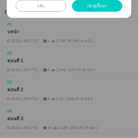
กับการกระทำและถ้อยคำดูถูกสารพัด ทว่าคนงามผู้เย่อ
กลับ
เข้าสู่เนื้อหา
หยิ่งอย่างหลินก็ไม่ใช่หมากที่จะยอมให้ใครเคี้ยวง่ายๆ ใน
ตอนทั้งหมด (36)
ซื้อทุกตอน
เก่าไปใหม่
เมื่อหนีไม่ได้ เขาก็พร้อมใช้ความฉลาดและเสน่ห์ยั่วยวน
ที่มี ยื่นเงื่อนไขท้าทายกลับไปทันที...
#1
บทนำ
28 มิ.ย. 69 07:51
6
3.74K
942 คำ (4 หน้า)
#2
ตอนที่ 1
28 มิ.ย. 69 07:51
5
2.54K
1155 คำ (5 หน้า)
#3
ตอนที่ 2
28 มิ.ย. 69 07:51
6
2.2K
1129 คำ (5 หน้า)
#4
ตอนที่ 3
28 มิ.ย. 69 07:51
14
2.22K
1054 คำ (5 หน้า)