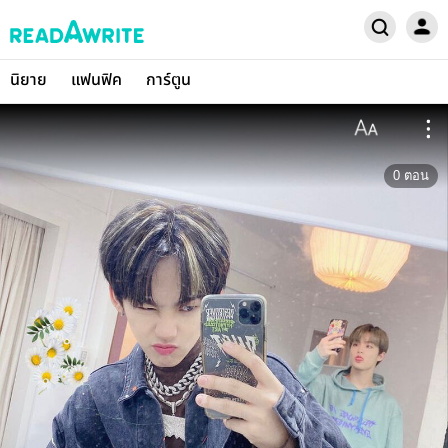
นิยาย
แฟนฟิค
การ์ตูน
0
ตอน