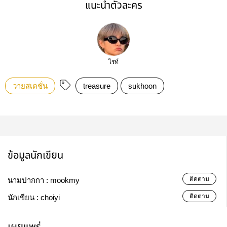
แนะนำตัวละคร
ไรท์
วายสเตชั่น
treasure
sukhoon
ข้อมูลนักเขียน
ติดตาม
นามปากกา :
mookmy
ติดตาม
นักเขียน :
choiyi
เผยแพร่