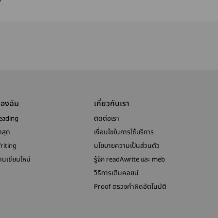
 :
(ซีรีส์ ตีทะเบียนรัก)
rt
ของฉัน
เกี่ยวกับเรา
eading
ติดต่อเรา
าสุด
เงื่อนไขในการใช้บริการ
riting
นโยบายความเป็นส่วนตัว
งานเขียนใหม่
รู้จัก readAwrite และ meb
วิธีการเติมคอยน์
Proof ตรวจคำผิดอัตโนมัติ