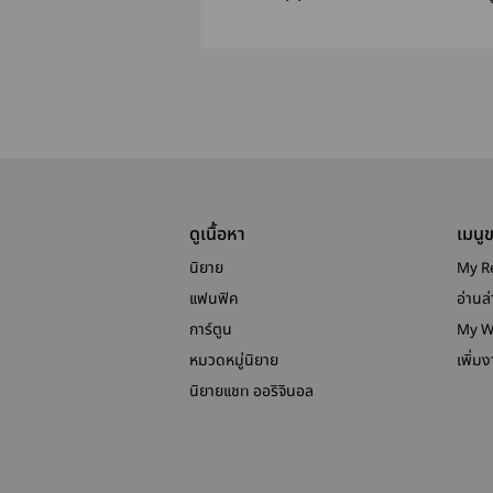
ยัยตัวแสบ [
กับโซดาแสบ
เลโอ+เฟย์ ]
something
CHANGED pa
ดูเนื้อหา
เมนู
นิยาย
My R
แฟนฟิค
อ่านล่
การ์ตูน
My W
หมวดหมู่นิยาย
เพิ่ม
นิยายแชท ออริจินอล