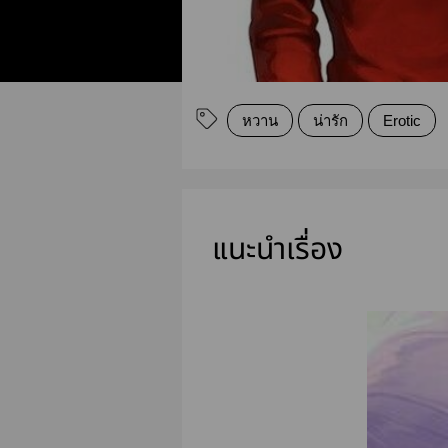
หวาน
น่ารัก
Erotic
แนะนำเรื่อง