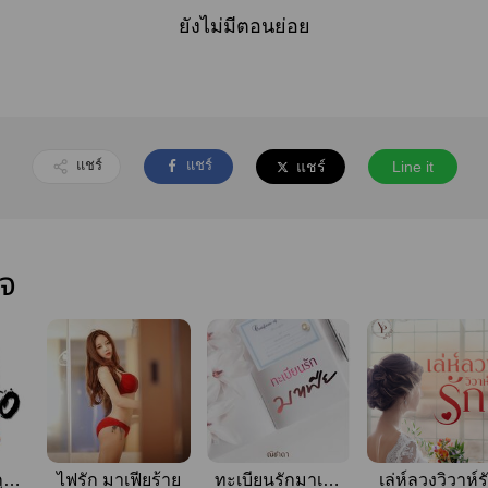
ยังไม่มีตอนย่อย
แชร์
แชร์
แชร์
Line it
ใจ
ูซ่า
ไฟรัก มาเฟียร้าย
ทะเบียนรักมาเฟีย
เล่ห์ลวงวิวาห์ร