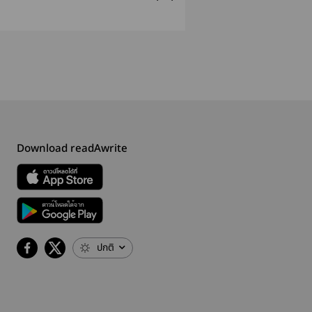
(จบแล้ว)
รักมันร้าย
Download readAwrite
ปกติ