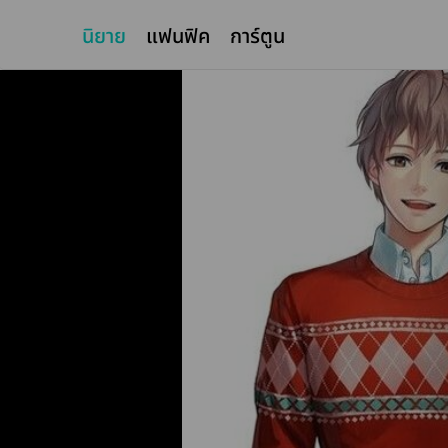
นิยาย
แฟนฟิค
การ์ตูน