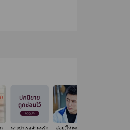
ัก
นางบำเรอจำนนรัก
อ่อย(ให้)หมอฟัน
BAD LOVE เพร